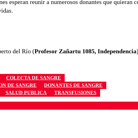
ones esperan reunir a numerosos donantes que quieran c
vidas.
erto del Río (
Profesor Zañartu 1085, Independencia
COLECTA DE SANGRE
ON DE SANGRE
DONANTES DE SANGRE
SALUD PUBLICA
TRANSFUSIONES
ados para garantizar un diálogo respetuoso.
Correo