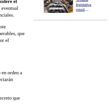
sidere el
tres comunas
legislativa
 eventual
estará
nciales.
marcada por
el fin de la
tramitación
uste
del proyecto
nerables, que
de
reconstrucción
or el
 en orden a
ectarán
decreto que