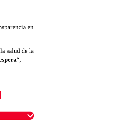
nsparencia en
la salud de la
 espera
“,