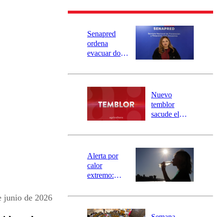
Senapred
ordena
evacuar dos
sectores de
Carahue por
desborde del
río Damas:
Nuevo
activa
temblor
mensajería
sacude el
SAE
norte del país:
revisa la
magnitud y el
epicentro
Alerta por
calor
extremo:
Senapred
activa Alerta
junio de 2026
Temprana
Preventiva en
Semana