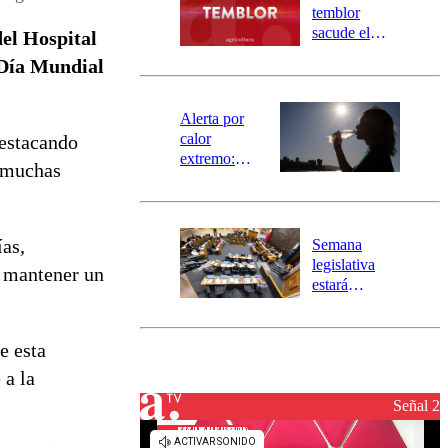
activa
temblor
mensajería
sacude el
el Hospital
SAE
norte del país:
Día Mundial
revisa la
magnitud y el
epicentro
Alerta por
calor
destacando
extremo:
a muchas
Senapred
activa Alerta
Temprana
Preventiva en
ías,
Semana
tres comunas
legislativa
, mantener un
estará
marcada por
el fin de la
tramitación
e esta
del proyecto
 a la
de
reconstrucción
Señal 2