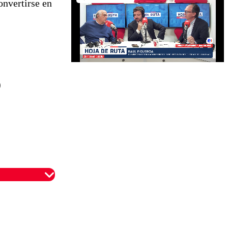
onvertirse en
)