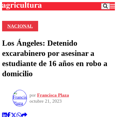
NACIONAL
Podcast
Los Ángeles: Detenido
Frecuencias
Agricultura TV
excarabinero por asesinar a
Deportes
estudiante de 16 años en robo a
Entretención
Colo Colo
Noticias
domicilio
Motor
Vida Social
Otros Deportes
Dato Practico
Publicaciones en medios
Seleccion Chilena
Economía
Opinión
Torneo Internacional
Internacional
por
Francisca Plaza
Programas
Torneo Nacional
Nacional
octubre 21, 2023
Comercial
Universidad Católica
Política
Universidad de Chile
Sustentabilidad