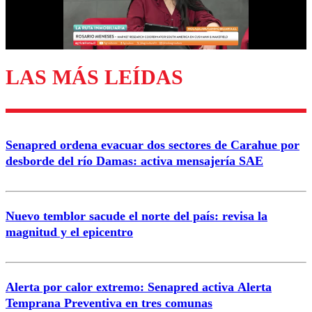
Correo
LAS MÁS LEÍDAS
Enviar comentario
Senapred ordena evacuar dos sectores de Carahue por
desborde del río Damas: activa mensajería SAE
Nuevo temblor sacude el norte del país: revisa la
magnitud y el epicentro
Alerta por calor extremo: Senapred activa Alerta
Temprana Preventiva en tres comunas