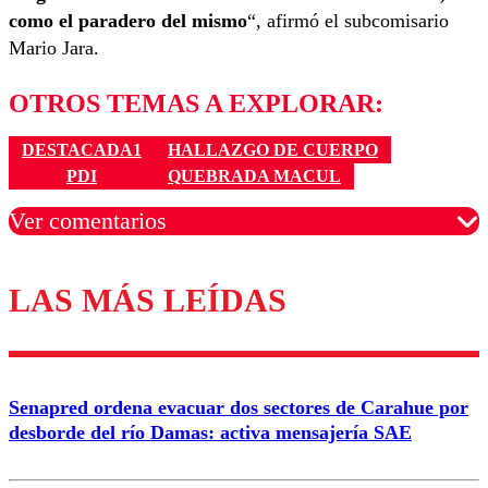
como el paradero del mismo
“, afirmó el subcomisario
Mario Jara.
OTROS TEMAS A EXPLORAR:
DESTACADA1
HALLAZGO DE CUERPO
PDI
QUEBRADA MACUL
Ver comentarios
LAS MÁS LEÍDAS
Los comentarios son moderados para garantizar un
diálogo respetuoso.
Nombre
Senapred ordena evacuar dos sectores de Carahue por
Correo
desborde del río Damas: activa mensajería SAE