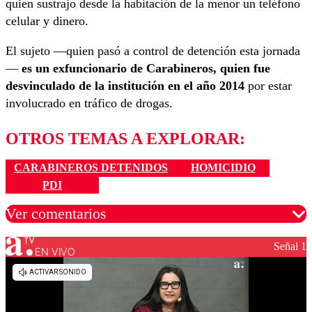
quien sustrajo desde la habitación de la menor un teléfono
celular y dinero.
El sujeto —quien pasó a control de detención esta jornada
—
es un exfuncionario de Carabineros, quien fue
desvinculado de la institución en el año 2014
por estar
involucrado en tráfico de drogas.
OTROS TEMAS A EXPLORAR:
CARABINEROS DETENIDOS
HOMICIDIO
PDI
Ver comentarios
Señal 1
EN VIVO
Los comentarios son moderados para garantizar un
diálogo respetuoso.
Nombre