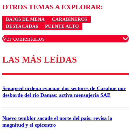
OTROS TEMAS A EXPLORAR:
BAJOS DE MENA
CARABINEROS
DESTACADA6
PUENTE ALTO
Ver comentarios
LAS MÁS LEÍDAS
Los comentarios son moderados para garantizar un
diálogo respetuoso.
Nombre
Senapred ordena evacuar dos sectores de Carahue por
Correo
desborde del río Damas: activa mensajería SAE
Nuevo temblor sacude el norte del país: revisa la
magnitud y el epicentro
Enviar comentario