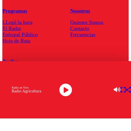
Programas
Nosotros
LLegó la hora
Quienes Somos
El Radar
Contacto
Enfoqué Público
Frecuencias
Hoja de Ruta
Tarifas
Comercial
Tarifas Servel Radio
Radio en Vivo
Radio Agricultura
Radio en Vivo
TV en Vivo
Descarga la APP