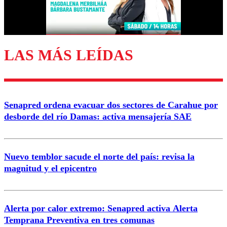
Correo
LAS MÁS LEÍDAS
Enviar comentario
Senapred ordena evacuar dos sectores de Carahue por
desborde del río Damas: activa mensajería SAE
Nuevo temblor sacude el norte del país: revisa la
magnitud y el epicentro
Alerta por calor extremo: Senapred activa Alerta
Temprana Preventiva en tres comunas