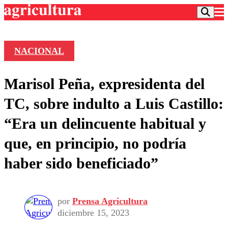
NACIONAL
Podcast
Marisol Peña, expresidenta del
Frecuencias
Agricultura TV
TC, sobre indulto a Luis Castillo:
Deportes
“Era un delincuente habitual y
Entretención
Colo Colo
Noticias
que, en principio, no podría
Motor
Vida Social
Otros Deportes
Dato Practico
haber sido beneficiado”
Publicaciones en medios
Seleccion Chilena
Economía
Opinión
Torneo Internacional
Internacional
Programas
Torneo Nacional
Nacional
Comercial
por
Prensa Agricultura
Universidad Católica
Política
diciembre 15, 2023
Universidad de Chile
Sustentabilidad