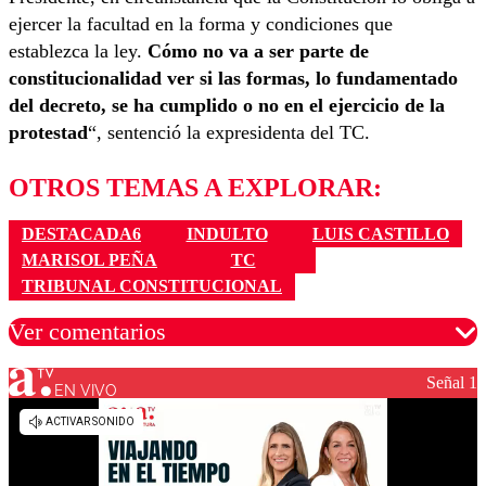
ejercer la facultad en la forma y condiciones que
establezca la ley.
Cómo no va a ser parte de
constitucionalidad ver si las formas, lo fundamentado
del decreto, se ha cumplido o no en el ejercicio de la
protestad
“, sentenció la expresidenta del TC.
OTROS TEMAS A EXPLORAR:
DESTACADA6
INDULTO
LUIS CASTILLO
MARISOL PEÑA
TC
TRIBUNAL CONSTITUCIONAL
Ver comentarios
Señal 1
EN VIVO
Los comentarios son moderados para garantizar un
diálogo respetuoso.
Nombre