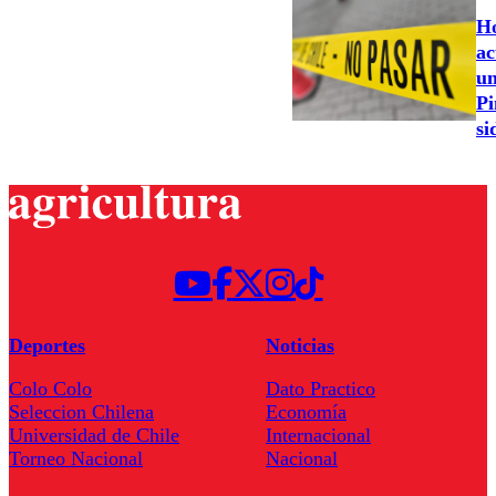
Ho
ac
un
Pi
si
Deportes
Noticias
Colo Colo
Dato Practico
Seleccion Chilena
Economía
Universidad de Chile
Internacional
Torneo Nacional
Nacional