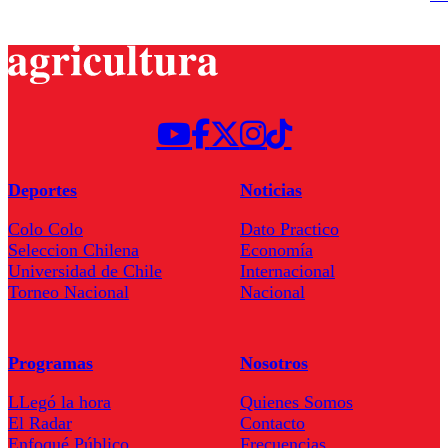
Deportes
Noticias
Colo Colo
Dato Practico
Seleccion Chilena
Economía
Universidad de Chile
Internacional
Torneo Nacional
Nacional
Programas
Nosotros
LLegó la hora
Quienes Somos
El Radar
Contacto
Enfoqué Público
Frecuencias