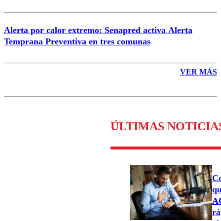
Alerta por calor extremo: Senapred activa Alerta
Temprana Preventiva en tres comunas
VER MÁS
ÚLTIMAS NOTICIA
Co
qu
AC
rá