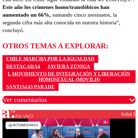
Este año los crímenes homo/transfóbicos han
aumentado un 66%,
sumando cinco asesinatos, la
segunda cifra más alta conocida en nuestra historia”,
concluyó.
OTROS TEMAS A EXPLORAR:
CHILE MARCHA POR LA IGUALDAD
DESTACADA4
JAVIERA ZÚNIGA
L MOVIMIENTO DE INTEGRACIÓN Y LIBERACIÓN
HOMOSEXUAL (MOVILH)
SANTIAGO PARADE
Ver comentarios
Señal 1
EN VIVO
Los comentarios son moderados para garantizar un
diálogo respetuoso.
Nombre