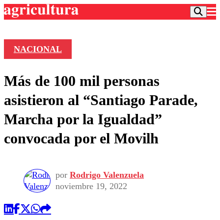
NACIONAL
Podcast
Más de 100 mil personas
Frecuencias
Agricultura TV
asistieron al “Santiago Parade,
Deportes
Marcha por la Igualdad”
Entretención
Colo Colo
Noticias
convocada por el Movilh
Motor
Vida Social
Otros Deportes
Dato Practico
Publicaciones en medios
Seleccion Chilena
Economía
Opinión
Torneo Internacional
Internacional
por
Rodrigo Valenzuela
Programas
noviembre 19, 2022
Torneo Nacional
Nacional
Comercial
Universidad Católica
Política
Universidad de Chile
Sustentabilidad