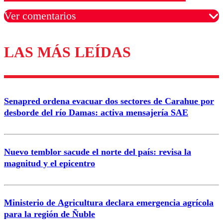
Ver comentarios
LAS MÁS LEÍDAS
Los comentarios son moderados para garantizar un
diálogo respetuoso.
Nombre
Senapred ordena evacuar dos sectores de Carahue por
Correo
desborde del río Damas: activa mensajería SAE
Nuevo temblor sacude el norte del país: revisa la
magnitud y el epicentro
Enviar comentario
Ministerio de Agricultura declara emergencia agrícola
para la región de Ñuble