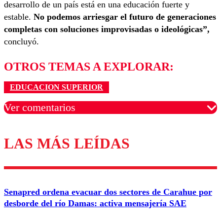
desarrollo de un país está en una educación fuerte y
estable.
No podemos arriesgar el futuro de generaciones
completas con soluciones improvisadas o ideológicas”,
concluyó.
OTROS TEMAS A EXPLORAR:
EDUCACION SUPERIOR
Ver comentarios
LAS MÁS LEÍDAS
Los comentarios son moderados para garantizar un
diálogo respetuoso.
Nombre
Senapred ordena evacuar dos sectores de Carahue por
Correo
desborde del río Damas: activa mensajería SAE