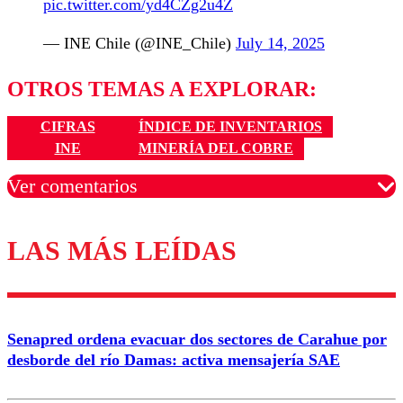
pic.twitter.com/yd4CZg2u4Z
— INE Chile (@INE_Chile)
July 14, 2025
OTROS TEMAS A EXPLORAR:
CIFRAS
ÍNDICE DE INVENTARIOS
INE
MINERÍA DEL COBRE
Ver comentarios
LAS MÁS LEÍDAS
Los comentarios son moderados para garantizar un
diálogo respetuoso.
Nombre
Senapred ordena evacuar dos sectores de Carahue por
Correo
desborde del río Damas: activa mensajería SAE