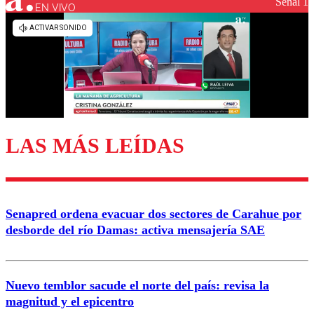
Señal 1
EN VIVO
Los comentarios son moderados para garantizar un
diálogo respetuoso.
Nombre
Correo
LAS MÁS LEÍDAS
Enviar comentario
Senapred ordena evacuar dos sectores de Carahue por
desborde del río Damas: activa mensajería SAE
Nuevo temblor sacude el norte del país: revisa la
magnitud y el epicentro