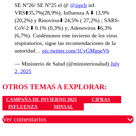
SE N°26/ SE N°25 el @
@ispch
inf.
VRS⬆️35,7%(28,9%); Influenza A ⬇️ 13,9%
(20,2%) y Rinovirus⬇️ 24,5% ( 27,2%) ; SARS-
CoV-2 ⬇️ 0.1% (0,3%) y; Adenovirus ⬇️6,3%
(6,7%). Cuidémonos este invierno de los virus
respiratorios, sigue las recomendaciones de la
autoridad…
pic.twitter.com/1CyGMgqeVb
— Ministerio de Salud (@ministeriosalud)
July
2, 2025
OTROS TEMAS A EXPLORAR:
CAMPAÑA DE INVIERNO 2025
CIFRAS
INFLUENZA
MINSAL
Ver comentarios