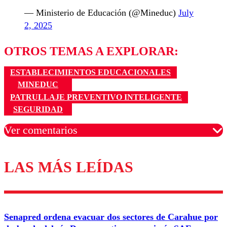
— Ministerio de Educación (@Mineduc)
July
2, 2025
OTROS TEMAS A EXPLORAR:
ESTABLECIMIENTOS EDUCACIONALES
MINEDUC
PATRULLAJE PREVENTIVO INTELIGENTE
SEGURIDAD
Ver comentarios
LAS MÁS LEÍDAS
Los comentarios son moderados para garantizar un
diálogo respetuoso.
Nombre
Senapred ordena evacuar dos sectores de Carahue por
Correo