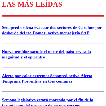
LAS MÁS LEÍDAS
Los comentarios son moderados para garantizar un
diálogo respetuoso.
Nombre
Senapred ordena evacuar dos sectores de Carahue por
Correo
desborde del río Damas: activa mensajería SAE
Nuevo temblor sacude el norte del país: revisa la
magnitud y el epicentro
Enviar comentario
Alerta por calor extremo: Senapred activa Alerta
Temprana Preventiva en tres comunas
Semana legislativa estará marcada por el fin de la
tramitación del proyecto de reconstrucción