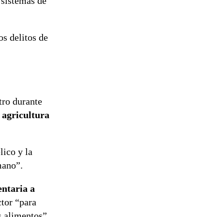
 sistemas de
os delitos de
tro durante
 agricultura
lico y la
mano”.
entaria a
ctor “para
s alimentos”.