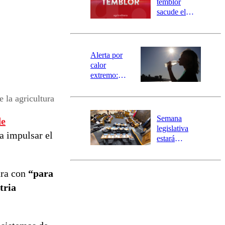
temblor
mensajería
sacude el
SAE
norte del país:
revisa la
magnitud y el
epicentro
Alerta por
calor
extremo:
Senapred
activa Alerta
 la agricultura
Temprana
Preventiva en
Semana
de
tres comunas
legislativa
ra impulsar el
estará
marcada por
el fin de la
tramitación
ara con
“para
del proyecto
tria
de
reconstrucción