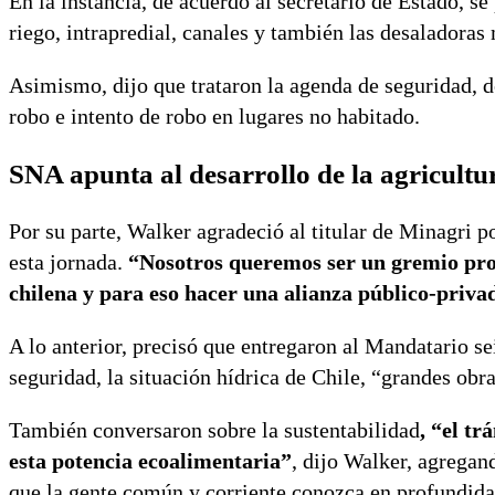
En la instancia, de acuerdo al secretario de Estado, se
riego, intrapredial, canales y también las desaladoras 
Asimismo, dijo que trataron la agenda de seguridad, d
robo e intento de robo en lugares no habitado.
SNA apunta al desarrollo de la agricultu
Por su parte, Walker agradeció al titular de Minagri p
esta jornada.
“Nosotros queremos ser un gremio prop
chilena y para eso hacer una alianza público-priv
A lo anterior, precisó que entregaron al Mandatario se
seguridad, la situación hídrica de Chile, “grandes obr
También conversaron sobre la sustentabilidad
, “el t
esta potencia ecoalimentaria”
, dijo Walker, agregan
que la gente común y corriente conozca en profundidad