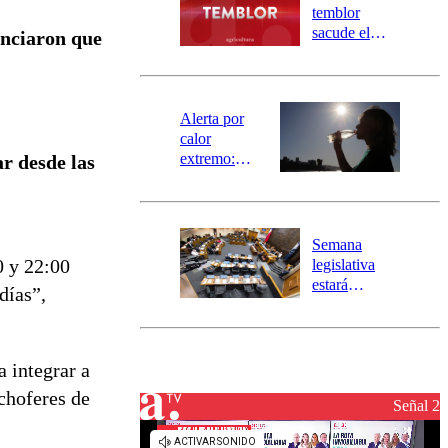
activa
temblor
mensajería
sacude el
nciaron que
SAE
norte del país:
revisa la
magnitud y el
epicentro
Alerta por
calor
extremo:
ar desde las
Senapred
activa Alerta
Temprana
Preventiva en
Semana
tres comunas
0 y 22:00
legislativa
estará
días”,
marcada por
el fin de la
tramitación
del proyecto
 integrar a
de
 choferes de
reconstrucción
Señal 2