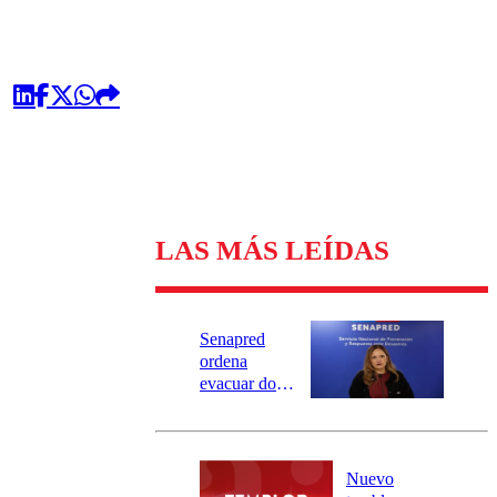
LAS MÁS LEÍDAS
Senapred
ordena
evacuar dos
sectores de
Carahue por
desborde del
río Damas:
Nuevo
activa