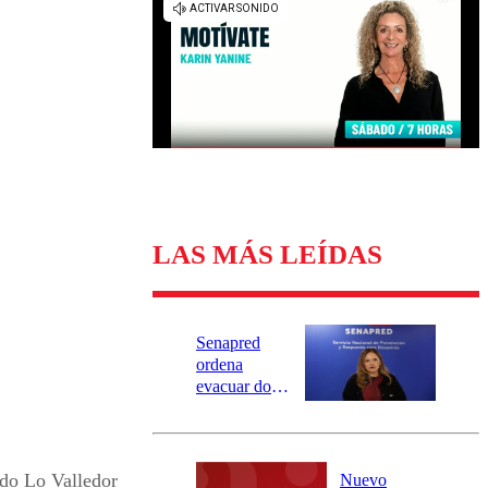
Universidad Católica
Política
Universidad de Chile
Sustentabilidad
LAS MÁS LEÍDAS
Senapred
ordena
evacuar dos
sectores de
Carahue por
desborde del
río Damas:
do Lo Valledor
Nuevo