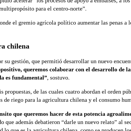
 pidió acelerar “los procesos de apoyo a embalses, a los
multipropósito para el centro-norte”.
onde el gremio agrícola político aumentar las penas a l
ra chilena
or su gestión, que permitió desarrollar un nuevo encuen
ositivo, queremos colaborar con el desarrollo de la
ada es fundamental”
, sostuvo.
is propuestas, de las cuales cuatro abordan el orden púb
as de riego para la agricultura chilena y el consumo hu
ránsito que queremos hacer de esta potencia agroalim
do que además debatieron “darle un nuevo relato” al se
 lo que es la agricultura chilena, como se producen lo