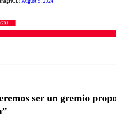
MinagriCL)
August 5, 2024
GRI
ados para garantizar un diálogo respetuoso.
Correo
Enviar c
remos ser un gremio propos
a”