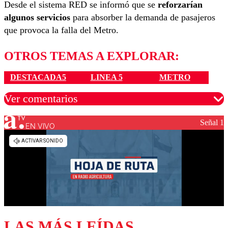
Desde el sistema RED se informó que se
reforzarían
algunos servicios
para absorber la demanda de pasajeros
que provoca la falla del Metro.
OTROS TEMAS A EXPLORAR:
DESTACADA5
LINEA 5
METRO
Ver comentarios
Señal 1
EN VIVO
Los comentarios son moderados para garantizar un
diálogo respetuoso.
Nombre
Correo
LAS MÁS LEÍDAS