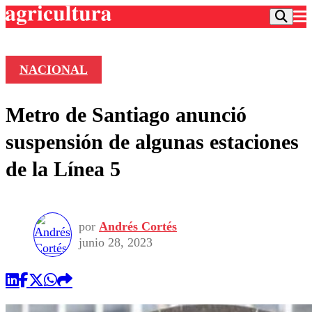
NACIONAL
Podcast
Metro de Santiago anunció
Frecuencias
Agricultura TV
suspensión de algunas estaciones
Deportes
de la Línea 5
Entretención
Colo Colo
Noticias
Motor
Vida Social
Otros Deportes
Dato Practico
Publicaciones en medios
por
Andrés Cortés
Seleccion Chilena
Economía
Opinión
junio 28, 2023
Torneo Internacional
Internacional
Programas
Torneo Nacional
Nacional
Comercial
Universidad Católica
Política
Universidad de Chile
Sustentabilidad