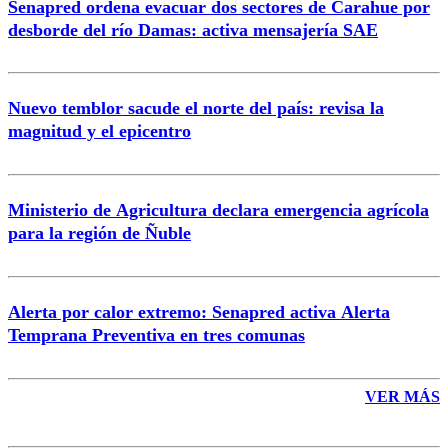
Senapred ordena evacuar dos sectores de Carahue por
Correo
desborde del río Damas: activa mensajería SAE
Nuevo temblor sacude el norte del país: revisa la
magnitud y el epicentro
Enviar comentario
Ministerio de Agricultura declara emergencia agrícola
para la región de Ñuble
Alerta por calor extremo: Senapred activa Alerta
Temprana Preventiva en tres comunas
VER MÁS