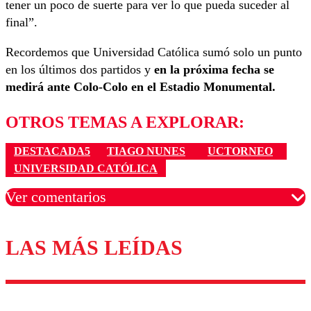
tener un poco de suerte para ver lo que pueda suceder al
final”.
Recordemos que Universidad Católica sumó solo un punto
en los últimos dos partidos y
en la próxima fecha se
medirá ante Colo-Colo en el Estadio Monumental.
OTROS TEMAS A EXPLORAR:
DESTACADA5
TIAGO NUNES
UCTORNEO
UNIVERSIDAD CATÓLICA
Ver comentarios
LAS MÁS LEÍDAS
Los comentarios son moderados para garantizar un
diálogo respetuoso.
Nombre