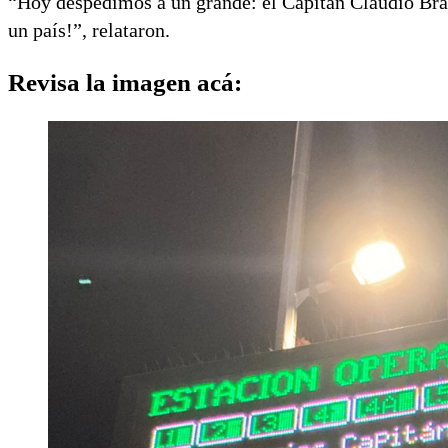
“Hoy despedimos a un grande: el Capitán Claudio Br
un país!”, relataron.
Revisa la imagen acá: