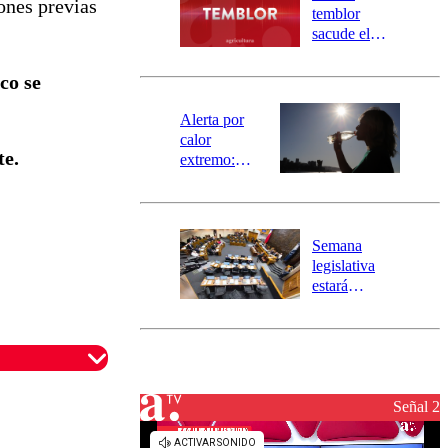
ones previas
activa
temblor
mensajería
sacude el
SAE
norte del país:
revisa la
co se
magnitud y el
epicentro
Alerta por
calor
te.
extremo:
Senapred
activa Alerta
Temprana
Preventiva en
Semana
tres comunas
legislativa
estará
marcada por
el fin de la
tramitación
del proyecto
de
reconstrucción
Señal 2