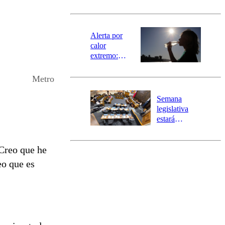
norte del país:
revisa la
magnitud y el
epicentro
Alerta por
calor
extremo:
Senapred
activa Alerta
Metro
Temprana
Preventiva en
Semana
tres comunas
legislativa
estará
marcada por
el fin de la
Creo que he
tramitación
del proyecto
eo que es
de
reconstrucción