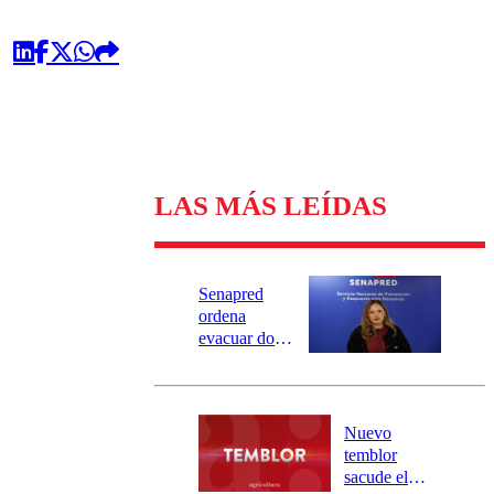
LAS MÁS LEÍDAS
Senapred
ordena
evacuar dos
sectores de
Carahue por
desborde del
río Damas:
Nuevo
activa
temblor
mensajería
sacude el
SAE