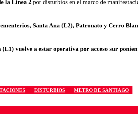
de la Línea 2
por disturbios en el marco de manifestaci
ementerios, Santa Ana (L2), Patronato y Cerro Blan
(L1) vuelve a estar operativa por acceso sur ponien
STACIONES
DISTURBIOS
METRO DE SANTIAGO
ados para garantizar un diálogo respetuoso.