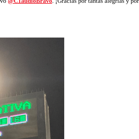
avo
@C1audioBravo
. ¡Gracias por tantas alegrías y por