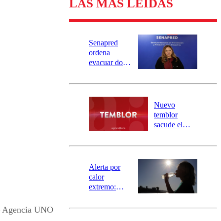
LAS MÁS LEÍDAS
Senapred
ordena
evacuar dos
sectores de
Carahue por
desborde del
río Damas:
Nuevo
activa
temblor
mensajería
sacude el
SAE
norte del país:
revisa la
magnitud y el
epicentro
Alerta por
calor
extremo:
Senapred
activa Alerta
 – Agencia UNO
Temprana