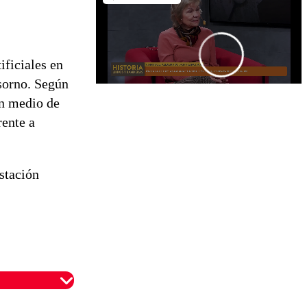
ificiales en
sorno. Según
en medio de
rente a
stación