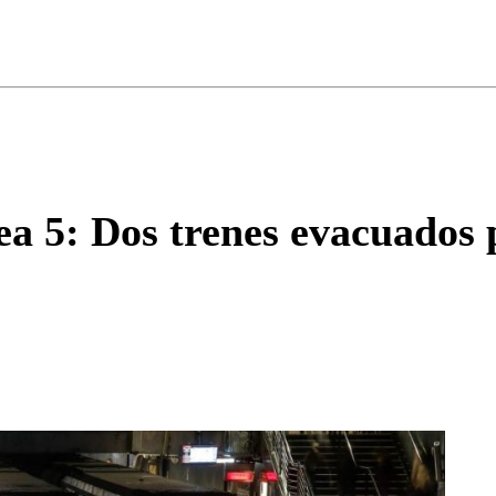
ados para garantizar un diálogo respetuoso.
Correo
Enviar c
ea 5: Dos trenes evacuados p