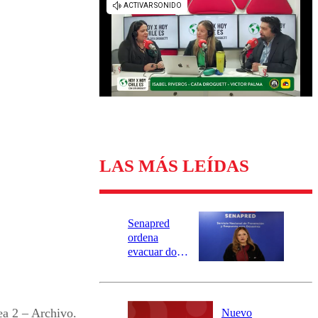
Universidad Católica
Política
Universidad de Chile
Sustentabilidad
LAS MÁS LEÍDAS
Senapred
ordena
evacuar dos
sectores de
Carahue por
desborde del
río Damas:
ea 2 – Archivo.
Nuevo