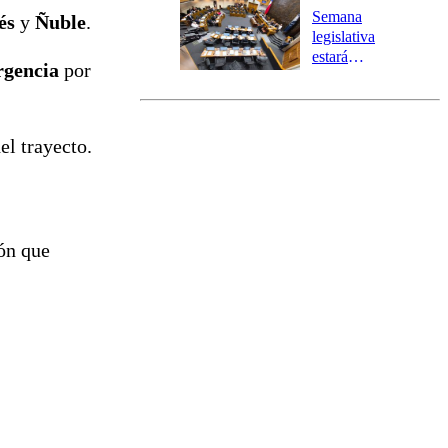
Preventiva en
Semana
és
y
Ñuble
.
tres comunas
legislativa
estará
rgencia
por
marcada por
el fin de la
tramitación
del proyecto
el trayecto.
de
reconstrucción
ión que