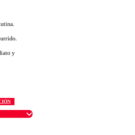
utina.
urrido.
iato y
CIÓN