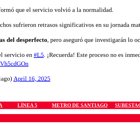
formó que el servicio volvió a la normalidad.
hos sufrieron retrasos significativos en su jornada mat
as del desperfecto
, pero aseguró que investigarán lo oc
l servicio en
#L5
. ¡Recuerda! Este proceso no es inmed
/yJVh5cdGOn
iago)
April 16, 2025
A
LÍNEA 5
METRO DE SANTIAGO
SUBESTA
ados para garantizar un diálogo respetuoso.