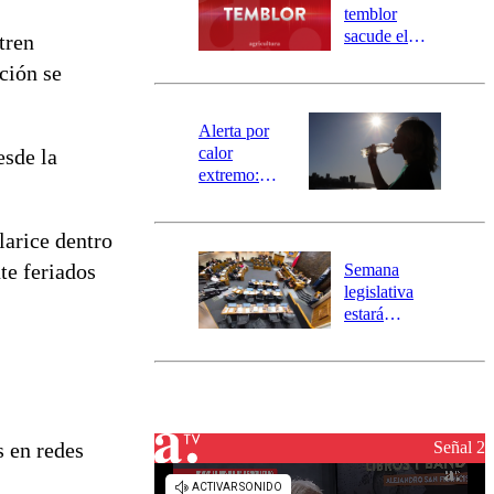
activa
temblor
mensajería
sacude el
tren
SAE
norte del país:
ación se
revisa la
magnitud y el
epicentro
Alerta por
calor
esde la
extremo:
Senapred
activa Alerta
larice dentro
Temprana
Preventiva en
te feriados
Semana
tres comunas
legislativa
estará
marcada por
el fin de la
tramitación
del proyecto
de
reconstrucción
Señal 2
s en redes