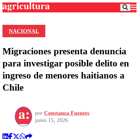
NACIONAL
Podcast
Migraciones presenta denuncia
Frecuencias
Agricultura TV
para investigar posible delito en
Deportes
ingreso de menores haitianos a
Entretención
Colo Colo
Noticias
Chile
Motor
Vida Social
Otros Deportes
Dato Practico
Publicaciones en medios
Seleccion Chilena
Economía
Opinión
Torneo Internacional
Internacional
por
Constanza Fuentes
Programas
Torneo Nacional
Nacional
junio 15, 2026
Comercial
Universidad Católica
Política
Universidad de Chile
Sustentabilidad