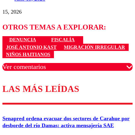
15, 2026
OTROS TEMAS A EXPLORAR:
DENUNCIA
FISCALÍA
JOSÉ ANTONIO KAST
MIGRACIÓN IRREGULAR
NIÑOS HAITIANOS
Ver comentarios
LAS MÁS LEÍDAS
Los comentarios son moderados para garantizar un
diálogo respetuoso.
Nombre
Senapred ordena evacuar dos sectores de Carahue por
Correo
desborde del río Damas: activa mensajería SAE