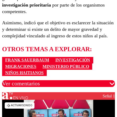
investigación prioritaria
por parte de los organismos
competentes.
Asimismo, indicó que el objetivo es esclarecer la situación
y determinar si existe un delito de mayor gravedad y
complejidad vinculado al ingreso de estos niños al país.
OTROS TEMAS A EXPLORAR:
FRANK SAUERBAUM
INVESTIGACIÓN
MIGRACIONES
MINISTERIO PÚBLICO
NIÑOS HAITIANOS
Ver comentarios
Señal 1
EN VIVO
Los comentarios son moderados para garantizar un
diálogo respetuoso.
Nombre