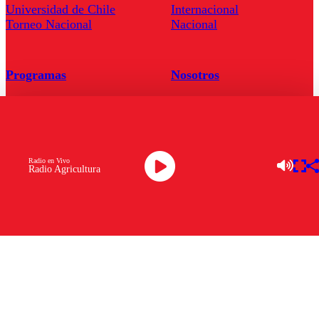
Universidad de Chile
Internacional
Torneo Nacional
Nacional
Programas
Nosotros
LLegó la hora
Quienes Somos
El Radar
Contacto
Enfoqué Público
Frecuencias
Hoja de Ruta
Radio en Vivo
Radio Agricultura
Tarifas
Comercial
Tarifas Servel Radio
Radio en Vivo
TV en Vivo