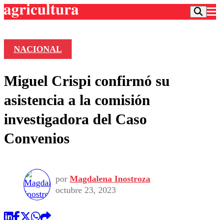
NACIONAL
Podcast
Miguel Crispi confirmó su
Frecuencias
Agricultura TV
asistencia a la comisión
Deportes
investigadora del Caso
Entretención
Colo Colo
Noticias
Convenios
Motor
Vida Social
Otros Deportes
Dato Practico
Publicaciones en medios
Seleccion Chilena
Economía
Opinión
Torneo Internacional
Internacional
por
Magdalena Inostroza
Programas
Torneo Nacional
Nacional
octubre 23, 2023
Comercial
Universidad Católica
Política
Universidad de Chile
Sustentabilidad