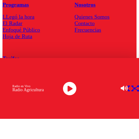
Programas
Nosotros
LLegó la hora
Quienes Somos
El Radar
Contacto
Enfoqué Público
Frecuencias
Hoja de Ruta
Tarifas
Comercial
Tarifas Servel Radio
Radio en Vivo
Radio Agricultura
Radio en Vivo
TV en Vivo
Descarga la APP