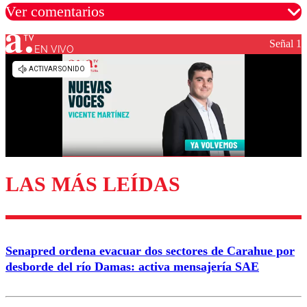
Ver comentarios
Señal 1
EN VIVO
Los comentarios son moderados para garantizar un
diálogo respetuoso.
Nombre
Correo
LAS MÁS LEÍDAS
Enviar comentario
Senapred ordena evacuar dos sectores de Carahue por
desborde del río Damas: activa mensajería SAE