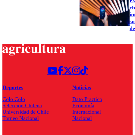
Es
ch
in
su
de
Deportes
Noticias
Colo Colo
Dato Practico
Seleccion Chilena
Economía
Universidad de Chile
Internacional
Torneo Nacional
Nacional