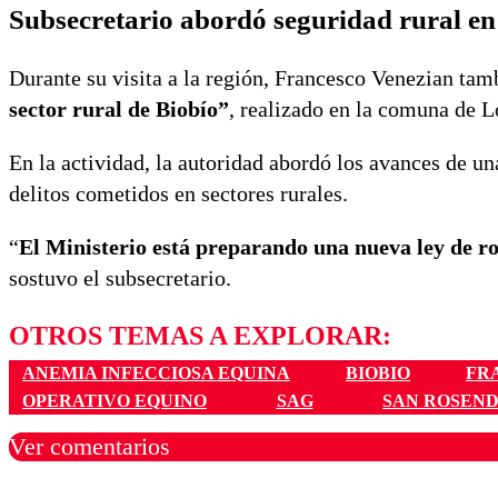
Subsecretario abordó seguridad rural en
Durante su visita a la región, Francesco Venezian tam
sector rural de Biobío”
, realizado en la comuna de L
En la actividad, la autoridad abordó los avances de u
delitos cometidos en sectores rurales.
“
El Ministerio está preparando una nueva ley de ro
sostuvo el subsecretario.
OTROS TEMAS A EXPLORAR:
ANEMIA INFECCIOSA EQUINA
BIOBIO
FR
OPERATIVO EQUINO
SAG
SAN ROSEN
Ver comentarios