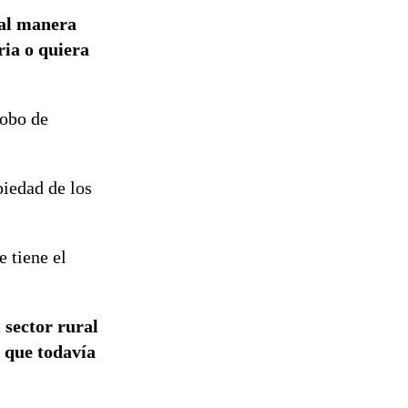
tal manera
ria o quiera
robo de
piedad de los
e tiene el
 sector rural
o que todavía