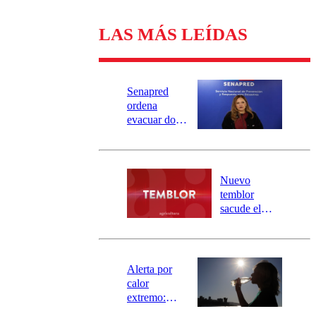
LAS MÁS LEÍDAS
Senapred
ordena
evacuar dos
sectores de
Carahue por
desborde del
río Damas:
Nuevo
activa
temblor
mensajería
sacude el
SAE
norte del país:
revisa la
magnitud y el
epicentro
Alerta por
calor
extremo:
Senapred