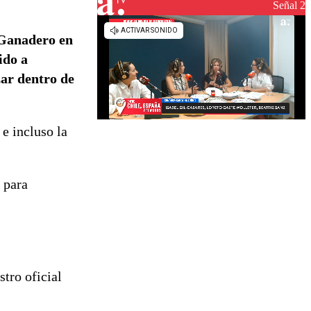
reconstrucción
Señal 2
y Ganadero en
ido a
zar dentro de
e incluso la
 para
tro oficial