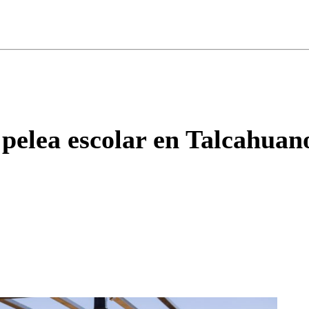
ados para garantizar un diálogo respetuoso.
Correo
Enviar c
 pelea escolar en Talcahuan