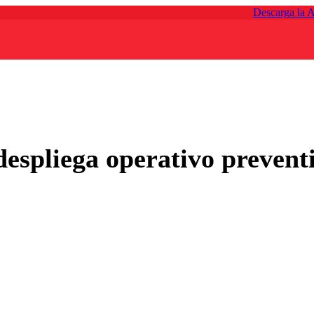
Descarga la 
despliega operativo prevent