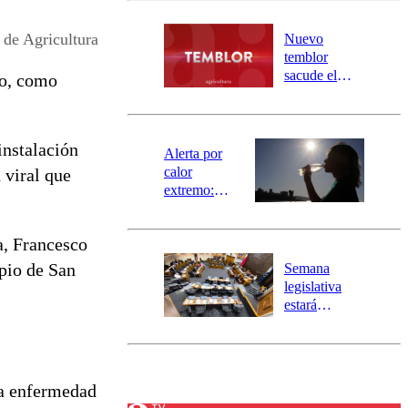
desborde del
río Damas:
 de Agricultura
Nuevo
activa
temblor
mensajería
sacude el
ío, como
SAE
norte del país:
revisa la
magnitud y el
instalación
epicentro
Alerta por
calor
 viral que
extremo:
Senapred
activa Alerta
a,
Francesco
Temprana
Preventiva en
pio de San
Semana
tres comunas
legislativa
estará
marcada por
el fin de la
tramitación
del proyecto
na enfermedad
de