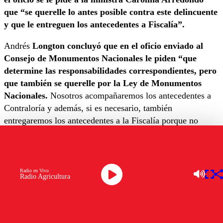
que “se querelle lo antes posible contra este delincuente
y que le entreguen los antecedentes a Fiscalía”.
Andrés
Longton concluyó que en el oficio enviado al
Consejo de Monumentos Nacionales le piden “que
determine las responsabilidades correspondientes, pero
que también se querelle por la Ley de Monumentos
Nacionales.
Nosotros acompañaremos los antecedentes a
Contraloría y además, si es necesario, también
entregaremos los antecedentes a la Fiscalía porque no
puede ser que con recursos públicos se esté financiando a
delincuentes”.
Los parlamentarios citarán a la ministra Arredondo a la
Radio en Vivo
Radio Agricultura
comisión de Cultura de la Cámara para que informe sobre
la entrega de los fondos a Danny Reveco, además de hacer
llegar los antecedentes al Consejo de Defensa del Estado.