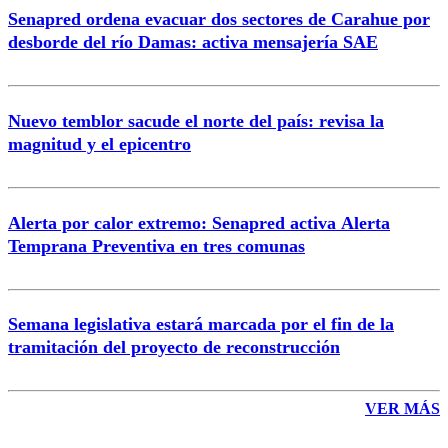
Senapred ordena evacuar dos sectores de Carahue por
Correo
desborde del río Damas: activa mensajería SAE
Nuevo temblor sacude el norte del país: revisa la
magnitud y el epicentro
Enviar comentario
Alerta por calor extremo: Senapred activa Alerta
Temprana Preventiva en tres comunas
Semana legislativa estará marcada por el fin de la
tramitación del proyecto de reconstrucción
VER MÁS