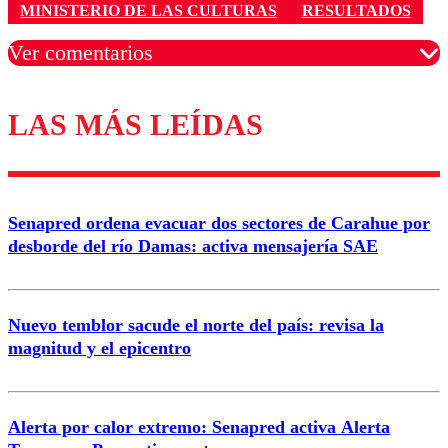
MINISTERIO DE LAS CULTURAS
RESULTADOS
Ver comentarios
LAS MÁS LEÍDAS
Los comentarios son moderados para garantizar un
diálogo respetuoso.
Nombre
Senapred ordena evacuar dos sectores de Carahue por
Correo
desborde del río Damas: activa mensajería SAE
Nuevo temblor sacude el norte del país: revisa la
magnitud y el epicentro
Enviar comentario
Alerta por calor extremo: Senapred activa Alerta