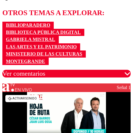
OTROS TEMAS A EXPLORAR:
BIBLIOPARADERO
BIBLIOTECA PÚBLICA DIGITAL
GABRIELA MISTRAL
LAS ARTES Y EL PATRIMONIO
MINISTERIO DE LAS CULTURAS
MONTEGRANDE
Ver comentarios
Señal 1
EN VIVO
Los comentarios son moderados para garantizar un
diálogo respetuoso.
Nombre
Correo