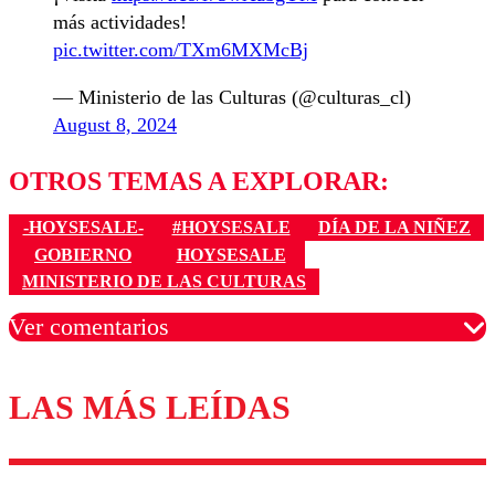
más actividades!
pic.twitter.com/TXm6MXMcBj
— Ministerio de las Culturas (@culturas_cl)
August 8, 2024
OTROS TEMAS A EXPLORAR:
-HOYSESALE-
#HOYSESALE
DÍA DE LA NIÑEZ
GOBIERNO
HOYSESALE
MINISTERIO DE LAS CULTURAS
Ver comentarios
LAS MÁS LEÍDAS
Los comentarios son moderados para garantizar un
diálogo respetuoso.
Nombre