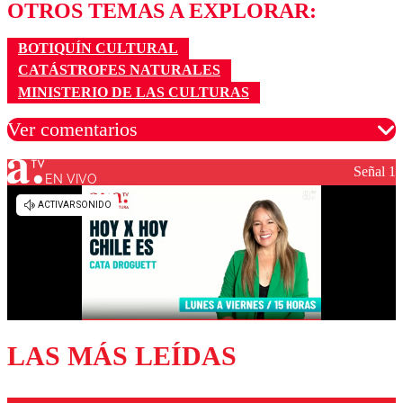
OTROS TEMAS A EXPLORAR:
BOTIQUÍN CULTURAL
CATÁSTROFES NATURALES
MINISTERIO DE LAS CULTURAS
Ver comentarios
Señal 1
EN VIVO
Los comentarios son moderados para garantizar un
diálogo respetuoso.
Nombre
Correo
LAS MÁS LEÍDAS
Enviar comentario