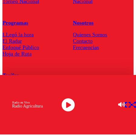
Torneo Nacional
Nacional
Programas
Nosotros
LLegó la hora
Quienes Somos
El Radar
Contacto
Enfoqué Público
Frecuencias
Hoja de Ruta
Tarifas
Comercial
Tarifas Servel Radio
Radio en Vivo
Radio Agricultura
Radio en Vivo
TV en Vivo
Descarga la APP