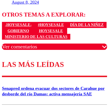
August 8, 2024
OTROS TEMAS A EXPLORAR:
-HOYSESALE-
#HOYSESALE
DÍA DE LA NIÑEZ
GOBIERNO
HOYSESALE
MINISTERIO DE LAS CULTURAS
Ver comentarios
LAS MÁS LEÍDAS
Los comentarios son moderados para garantizar un
diálogo respetuoso.
Nombre
Senapred ordena evacuar dos sectores de Carahue por
Correo
desborde del río Damas: activa mensajería SAE