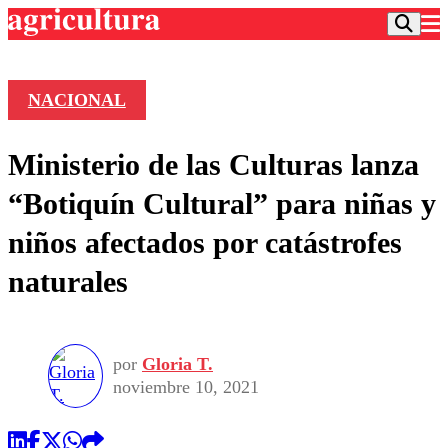
NACIONAL
Podcast
Ministerio de las Culturas lanza
Frecuencias
Agricultura TV
“Botiquín Cultural” para niñas y
Deportes
niños afectados por catástrofes
Entretención
Colo Colo
Noticias
naturales
Motor
Vida Social
Otros Deportes
Dato Practico
Publicaciones en medios
Seleccion Chilena
Economía
Opinión
Torneo Internacional
Internacional
por
Gloria T.
Programas
Torneo Nacional
Nacional
noviembre 10, 2021
Comercial
Universidad Católica
Política
Universidad de Chile
Sustentabilidad