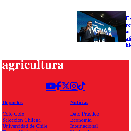
Ex
re
as
al
hí
Deportes
Noticias
Colo Colo
Dato Practico
Seleccion Chilena
Economía
Universidad de Chile
Internacional