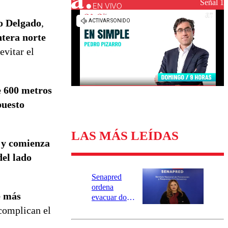
Universidad Católica
Política
Señal 1
EN VIVO
Universidad de Chile
Sustentabilidad
o Delgado
,
ntera norte
evitar el
e 600 metros
puesto
LAS MÁS LEÍDAS
r y comienza
del lado
Senapred
ordena
e más
evacuar dos
sectores de
 complican el
Carahue por
desborde del