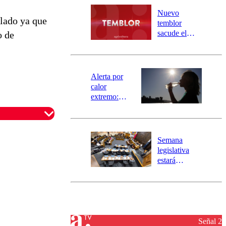
río Damas:
Nuevo
alado ya que
activa
temblor
mensajería
sacude el
o de
SAE
norte del país:
revisa la
magnitud y el
epicentro
Alerta por
calor
extremo:
Senapred
activa Alerta
Temprana
Preventiva en
Semana
tres comunas
legislativa
estará
marcada por
el fin de la
tramitación
del proyecto
de
reconstrucción
Señal 2
omentario