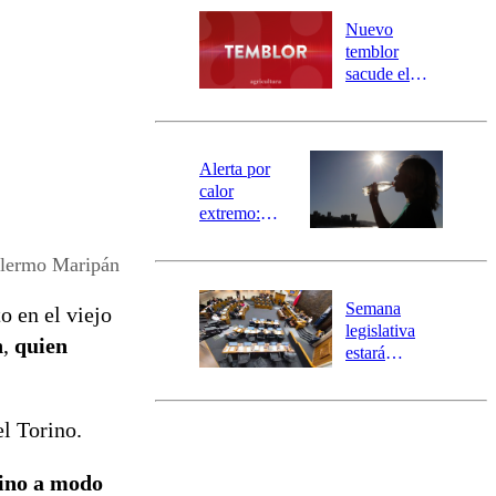
desborde del
río Damas:
Nuevo
activa
temblor
mensajería
sacude el
SAE
norte del país:
revisa la
magnitud y el
epicentro
Alerta por
calor
extremo:
Senapred
activa Alerta
llermo Maripán
Temprana
Preventiva en
Semana
o en el viejo
tres comunas
legislativa
n
,
quien
estará
marcada por
el fin de la
tramitación
el Torino.
del proyecto
de
rino a modo
reconstrucción