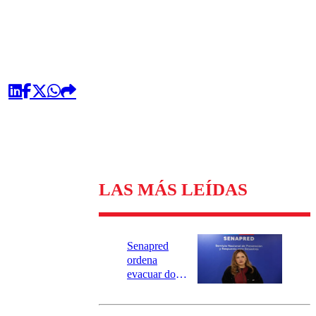
LAS MÁS LEÍDAS
Senapred
ordena
evacuar dos
sectores de
Carahue por