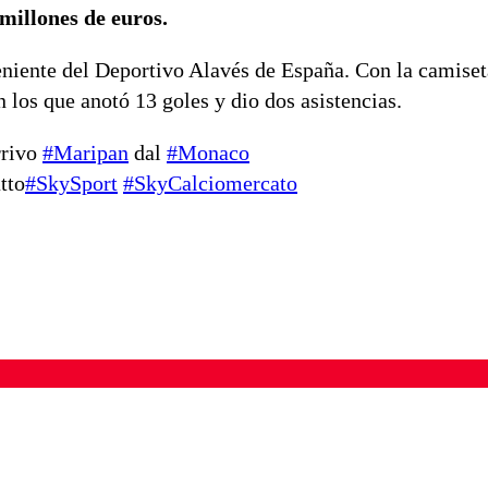
millones de euros.
niente del Deportivo Alavés de España. Con la camiset
los que anotó 13 goles y dio dos asistencias.
arrivo
#Maripan
dal
#Monaco
tto
#SkySport
#SkyCalciomercato
ados para garantizar un diálogo respetuoso.
Correo