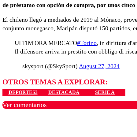
de préstamo con opción de compra, por unos cinco 
El chileno llegó a mediados de 2019 al Mónaco, prove
conjunto monegasco, Maripán disputó 150 partidos, en 
ULTIM'ORA MERCATO
#Torino
, in dirittura d'
Il difensore arriva in prestito con obbligo di risca
— skysport (@SkySport)
August 27, 2024
OTROS TEMAS A EXPLORAR:
DEPORTES3
DESTACADA
SERIE A
Ver comentarios
Los comentarios son moder
Nombre