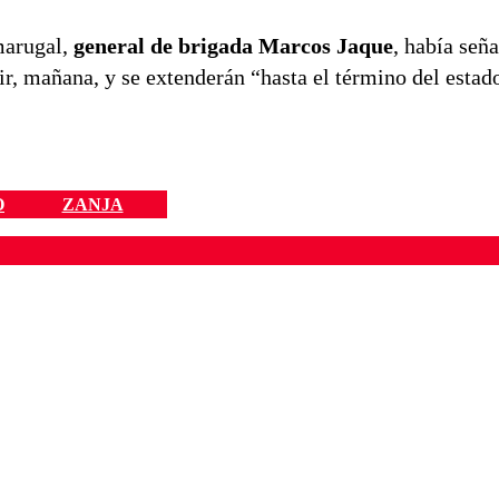
marugal,
general de brigada Marcos Jaque
, había señ
ir, mañana, y se extenderán “hasta el término del estad
O
ZANJA
ados para garantizar un diálogo respetuoso.
Correo
Enviar c