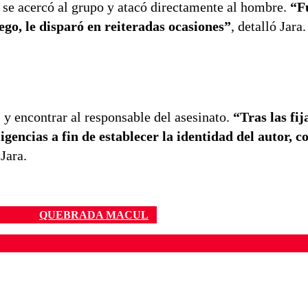
 se acercó al grupo y atacó directamente al hombre.
“F
go, le disparó en reiteradas ocasiones”
, detalló Jara.
y encontrar al responsable del asesinato.
“Tras las fij
ligencias a fin de establecer la identidad del autor, c
Jara.
QUEBRADA MACUL
ados para garantizar un diálogo respetuoso.