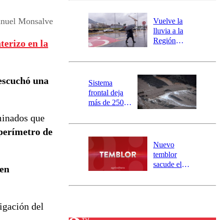
desborde del
río Damas:
Manuel Monsalve
Vuelve la
activa
lluvia a la
mensajería
Región
erizo en la
SAE
Metropolitana:
este es el
pronóstico de
escuchó una
la DMC para
Sistema
este viernes
frontal deja
más de 250
damnificados
minados que
y 317
 perímetro de
personas
aisladas entre
Nuevo
Valparaíso y
temblor
Los Ríos
sacude el
ien
norte del país:
revisa la
magnitud y el
epicentro
tigación del