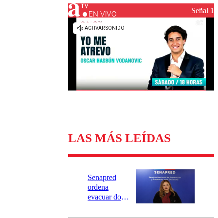
Universidad Católica
Política
Señal 1
Universidad de Chile
Sustentabilidad
EN VIVO
LAS MÁS LEÍDAS
Senapred
ordena
evacuar dos
sectores de
Carahue por