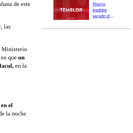
aisladas entre
añana de este
Nuevo
Valparaíso y
temblor
Los Ríos
sacude el
norte del país:
, las
revisa la
magnitud y el
epicentro
l Ministerio
s en que
un
Macul,
en la
en el
de la noche