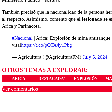
Ministerio Público”, sostuvo.
También precisó que la nacionalidad de la persona her
al respecto. Asimismo, comentó que
el lesionado se 
Arica y Parinacota.
#Nacional
| Arica: Explosión de mina antitanque 
vital
https://t.co/pQTA4y1Pbg
— Agricultura (@AgriculturaFM)
July 5, 2024
OTROS TEMAS A EXPLORAR:
ARICA
DESTACADA1
EXPLOSIÓN
MA
Ver comentarios
Los comentarios son moder