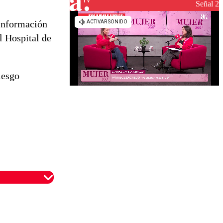
Señal 2
 información
l Hospital de
iesgo