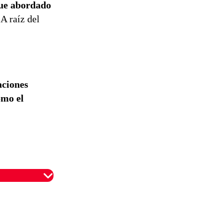
ue abordado
 A raíz del
aciones
omo el