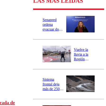
LAS MÁS LEÍDAS
Senapred
ordena
evacuar dos
sectores de
Carahue por
desborde del
río Damas:
Vuelve la
activa
lluvia a la
mensajería
Región
SAE
Metropolitana:
este es el
pronóstico de
la DMC para
Sistema
este viernes
frontal deja
más de 250
damnificados
y 317
rada de
personas