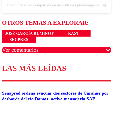
Una publicación compartida de Agricultura (@radioagricultura)
OTROS TEMAS A EXPLORAR:
JOSÉ GARCÍA RUMINOT
KAST
SEGPRES
Ver comentarios
LAS MÁS LEÍDAS
Los comentarios son moderados para garantizar un
diálogo respetuoso.
Nombre
Senapred ordena evacuar dos sectores de Carahue por
Correo
desborde del río Damas: activa mensajería SAE