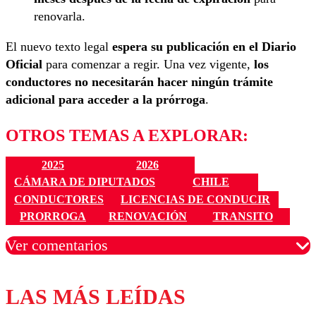
renovarla.
El nuevo texto legal
espera su publicación en el Diario
Oficial
para comenzar a regir. Una vez vigente,
los
conductores no necesitarán hacer ningún trámite
adicional para acceder a la prórroga
.
OTROS TEMAS A EXPLORAR:
2025
2026
CÁMARA DE DIPUTADOS
CHILE
CONDUCTORES
LICENCIAS DE CONDUCIR
PRORROGA
RENOVACIÓN
TRANSITO
Ver comentarios
LAS MÁS LEÍDAS
Los comentarios son moderados para garantizar un
diálogo respetuoso.