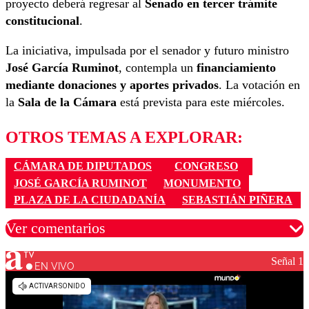
proyecto deberá regresar al
Senado en tercer trámite
constitucional
.
La iniciativa, impulsada por el senador y futuro ministro
José García Ruminot
, contempla un
financiamiento
mediante donaciones y aportes privados
. La votación en
la
Sala de la Cámara
está prevista para este miércoles.
OTROS TEMAS A EXPLORAR:
CÁMARA DE DIPUTADOS
CONGRESO
JOSÉ GARCÍA RUMINOT
MONUMENTO
PLAZA DE LA CIUDADANÍA
SEBASTIÁN PIÑERA
Ver comentarios
Señal 1
EN VIVO
Los comentarios son moderados para garantizar un
diálogo respetuoso.
Nombre