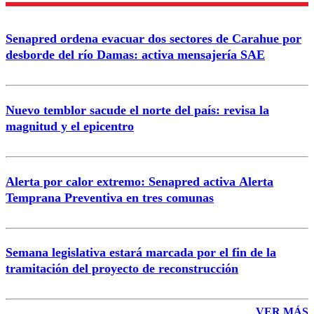
Senapred ordena evacuar dos sectores de Carahue por
Correo
desborde del río Damas: activa mensajería SAE
Nuevo temblor sacude el norte del país: revisa la
magnitud y el epicentro
Enviar comentario
Alerta por calor extremo: Senapred activa Alerta
Temprana Preventiva en tres comunas
Semana legislativa estará marcada por el fin de la
tramitación del proyecto de reconstrucción
VER MÁS