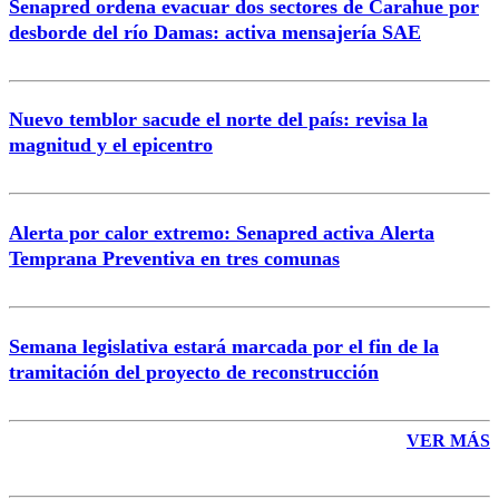
Senapred ordena evacuar dos sectores de Carahue por
Correo
desborde del río Damas: activa mensajería SAE
Nuevo temblor sacude el norte del país: revisa la
magnitud y el epicentro
Enviar comentario
Alerta por calor extremo: Senapred activa Alerta
Temprana Preventiva en tres comunas
Semana legislativa estará marcada por el fin de la
tramitación del proyecto de reconstrucción
VER MÁS