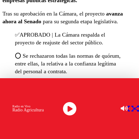
empresas públicas estratégicas.
Tras su aprobación en la Cámara, el proyecto
avanza
ahora al Senado
para su segunda etapa legislativa.
✅APROBADO | La Cámara respalda el
proyecto de reajuste del sector público.
⭕️ Se rechazaron todas las normas de quórum,
entre ellas, la relativa a la confianza legítima
del personal a contrata.
Pasa al Senado.
— Diputadas y Diputados de Chile
(@Camara_cl)
January 14, 2026
Radio en Vivo
Radio Agricultura
OTROS TEMAS A EXPLORAR:
AUMENTO SALARIAL
CÁMARA DE DIPUTADOS