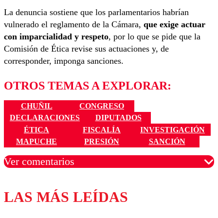
La denuncia sostiene que los parlamentarios habrían
vulnerado el reglamento de la Cámara,
que exige actuar
con imparcialidad y respeto
, por lo que se pide que la
Comisión de Ética revise sus actuaciones y, de
corresponder, imponga sanciones.
OTROS TEMAS A EXPLORAR:
CHUÑIL
CONGRESO
DECLARACIONES
DIPUTADOS
ÉTICA
FISCALÍA
INVESTIGACIÓN
MAPUCHE
PRESIÓN
SANCIÓN
Ver comentarios
LAS MÁS LEÍDAS
Los comentarios son moderados para garantizar un
diálogo respetuoso.
Nombre