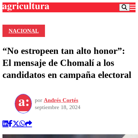
NACIONAL
Podcast
“No estropeen tan alto honor”:
Frecuencias
Agricultura TV
El mensaje de Chomalí a los
Deportes
candidatos en campaña electoral
Entretención
Colo Colo
Noticias
Motor
Vida Social
Otros Deportes
Dato Practico
Publicaciones en medios
por
Andrés Cortés
Seleccion Chilena
Economía
Opinión
septiembre 18, 2024
Torneo Internacional
Internacional
Programas
Torneo Nacional
Nacional
Comercial
Universidad Católica
Política
Universidad de Chile
Sustentabilidad