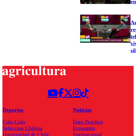
en
An
re
te
vi
si
Deportes
Noticias
Colo Colo
Dato Practico
Seleccion Chilena
Economía
Universidad de Chile
Internacional