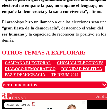
electoral no empañe la paz, no empañe el lenguaje, no
empañe la democracia y la sana convivencia”,
afirmó.
El arzobispo hizo un llamado a que las elecciones sean una
“
gran fiesta de la democracia
”, destacando el
valor del
ser humano
y la capacidad de reconocer lo positivo en los
demás.
OTROS TEMAS A EXPLORAR:
CAMPAÑA ELECTORAL
CHOMALÍ ELECCIONES
DIÁLOGO DEMOCRÁTICO
DIGNIDAD POLÍTICA
PAZ Y DEMOCRACIA
TE DEUM 2024
Ver comentarios
Señal 1
EN VIVO
Los comentarios son moderados para garantizar un
diálogo respetuoso.