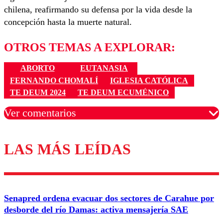
chilena, reafirmando su defensa por la vida desde la
concepción hasta la muerte natural.
OTROS TEMAS A EXPLORAR:
ABORTO
EUTANASIA
FERNANDO CHOMALÍ
IGLESIA CATÓLICA
TE DEUM 2024
TE DEUM ECUMÉNICO
Ver comentarios
LAS MÁS LEÍDAS
Los comentarios son moderados para garantizar un
diálogo respetuoso.
Nombre
Senapred ordena evacuar dos sectores de Carahue por
Correo
desborde del río Damas: activa mensajería SAE