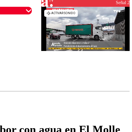
reconstrucción
Señal 2
omentario
mbor con agua en El Molle