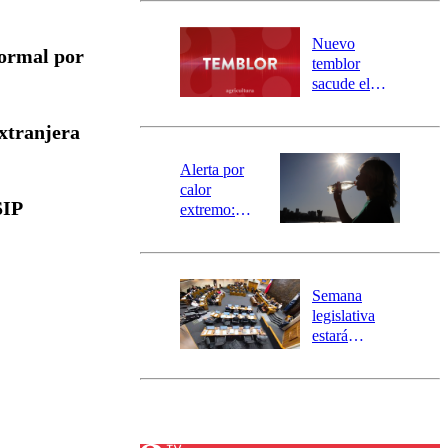
desborde del
río Damas:
Nuevo
Normal por
activa
temblor
mensajería
sacude el
SAE
norte del país:
revisa la
extranjera
magnitud y el
epicentro
Alerta por
calor
SIP
extremo:
Senapred
activa Alerta
Temprana
Preventiva en
Semana
tres comunas
legislativa
estará
marcada por
el fin de la
tramitación
del proyecto
de