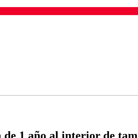
ados para garantizar un diálogo respetuoso.
Correo
Enviar c
de 1 año al interior de ta