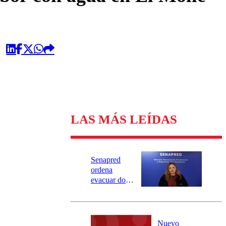
LAS MÁS LEÍDAS
Senapred
ordena
evacuar dos
sectores de
Carahue por
desborde del
río Damas:
Nuevo