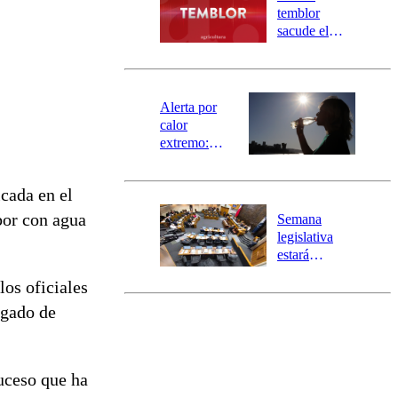
activa
temblor
mensajería
sacude el
SAE
norte del país:
revisa la
magnitud y el
epicentro
Alerta por
calor
extremo:
Senapred
activa Alerta
cada en el
Temprana
Preventiva en
bor con agua
Semana
tres comunas
legislativa
estará
marcada por
los oficiales
el fin de la
tramitación
zgado de
del proyecto
de
reconstrucción
suceso que ha