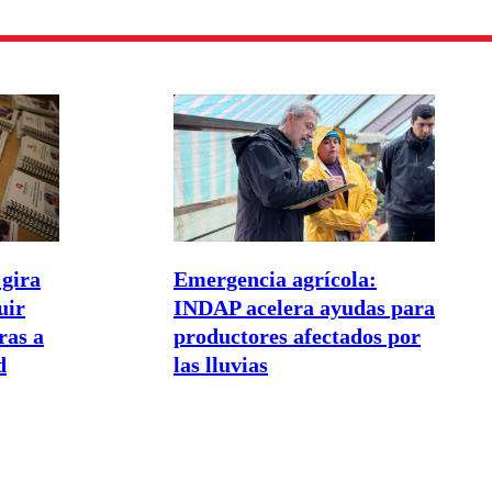
gira
Emergencia agrícola:
uir
INDAP acelera ayudas para
as a
productores afectados por
d
las lluvias