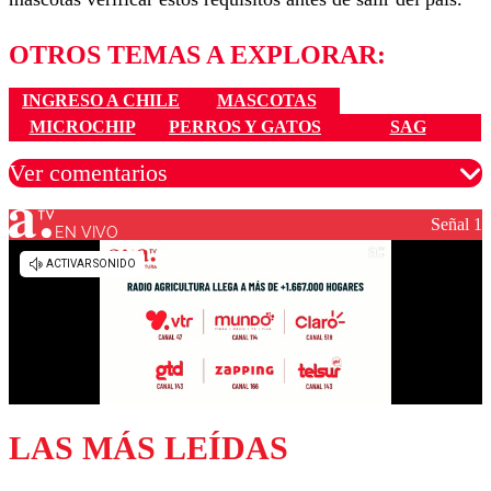
OTROS TEMAS A EXPLORAR:
INGRESO A CHILE
MASCOTAS
MICROCHIP
PERROS Y GATOS
SAG
Ver comentarios
Señal 1
EN VIVO
Los comentarios son moderados para garantizar un
diálogo respetuoso.
Nombre
Correo
LAS MÁS LEÍDAS