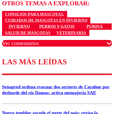
OTROS TEMAS A EXPLORAR:
CONSEJOS PARA MASCOTAS.
CUIDADOS DE MASCOTAS EN INVIERNO
INVIERNO
PERROS Y GATOS
PURINA
SALUD DE MASCOTAS
VETERINARIA
Ver comentarios
LAS MÁS LEÍDAS
Los comentarios son moderados para garantizar un
diálogo respetuoso.
Nombre
Senapred ordena evacuar dos sectores de Carahue por
Correo
desborde del río Damas: activa mensajería SAE
Nuevo temblor sacude el norte del país: revisa la