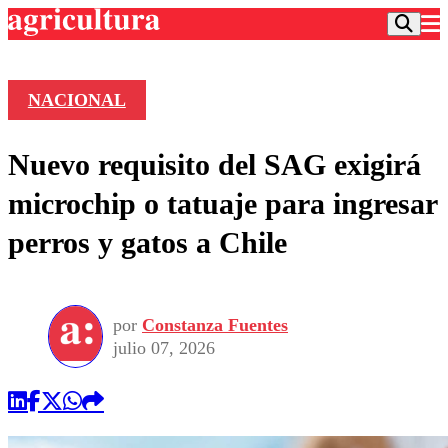
NACIONAL
Podcast
Nuevo requisito del SAG exigirá
Frecuencias
Agricultura TV
microchip o tatuaje para ingresar
Deportes
perros y gatos a Chile
Entretención
Colo Colo
Noticias
Motor
Vida Social
Otros Deportes
Dato Practico
Publicaciones en medios
por
Constanza Fuentes
Seleccion Chilena
Economía
Opinión
julio 07, 2026
Torneo Internacional
Internacional
Programas
Torneo Nacional
Nacional
Comercial
Universidad Católica
Política
Universidad de Chile
Sustentabilidad