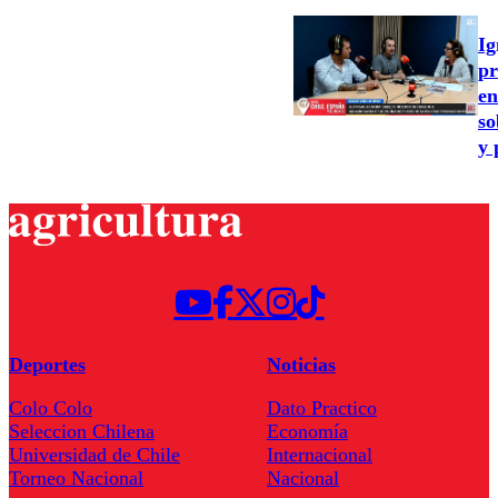
Ig
pr
en
so
y 
Deportes
Noticias
Colo Colo
Dato Practico
Seleccion Chilena
Economía
Universidad de Chile
Internacional
Torneo Nacional
Nacional