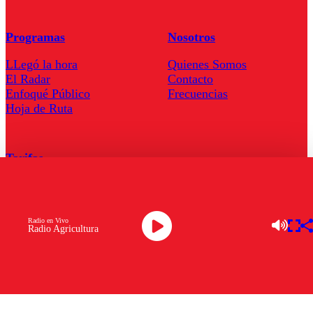
Programas
Nosotros
LLegó la hora
Quienes Somos
El Radar
Contacto
Enfoqué Público
Frecuencias
Hoja de Ruta
Tarifas
Comercial
Tarifas Servel Radio
Radio en Vivo
Radio Agricultura
Radio en Vivo
TV en Vivo
Descarga la APP