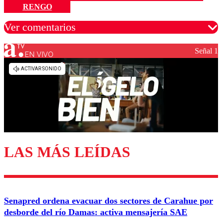
RENGO
Ver comentarios
Señal 1
EN VIVO
Los comentarios son moderados para garantizar un
diálogo respetuoso.
Nombre
Correo
LAS MÁS LEÍDAS
Enviar comentario
Senapred ordena evacuar dos sectores de Carahue por
desborde del río Damas: activa mensajería SAE