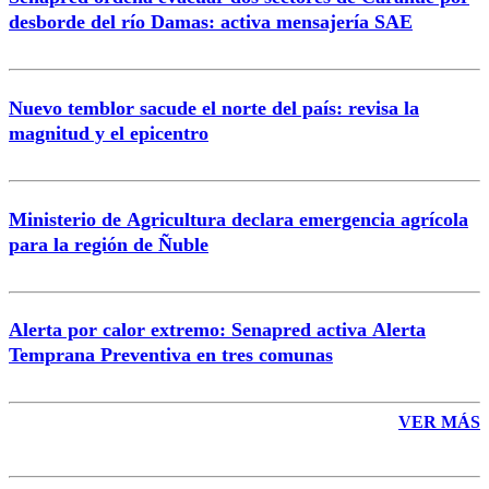
Correo
desborde del río Damas: activa mensajería SAE
Nuevo temblor sacude el norte del país: revisa la
magnitud y el epicentro
Enviar comentario
Ministerio de Agricultura declara emergencia agrícola
para la región de Ñuble
Alerta por calor extremo: Senapred activa Alerta
Temprana Preventiva en tres comunas
VER MÁS