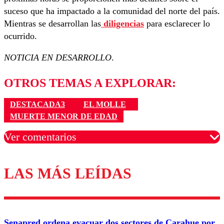
suceso que ha impactado a la comunidad del norte del país.
Mientras se desarrollan las
diligencias
para esclarecer lo
ocurrido.
NOTICIA EN DESARROLLO
.
OTROS TEMAS A EXPLORAR:
DESTACADA3
EL MOLLE
MUERTE MENOR DE EDAD
Ver comentarios
LAS MÁS LEÍDAS
Los comentarios son moderados para garantizar un
diálogo respetuoso.
Nombre
Senapred ordena evacuar dos sectores de Carahue por