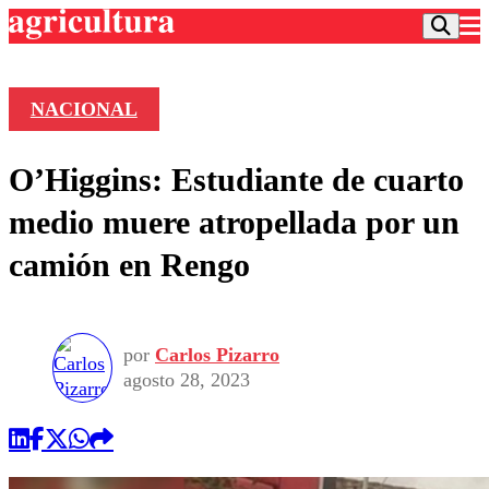
NACIONAL
Podcast
O’Higgins: Estudiante de cuarto
Frecuencias
Agricultura TV
medio muere atropellada por un
Deportes
camión en Rengo
Entretención
Colo Colo
Noticias
Motor
Vida Social
Otros Deportes
Dato Practico
Publicaciones en medios
por
Carlos Pizarro
Seleccion Chilena
Economía
Opinión
agosto 28, 2023
Torneo Internacional
Internacional
Programas
Torneo Nacional
Nacional
Comercial
Universidad Católica
Política
Universidad de Chile
Sustentabilidad