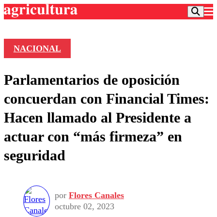
NACIONAL
Podcast
Parlamentarios de oposición
Frecuencias
Agricultura TV
concuerdan con Financial Times:
Deportes
Hacen llamado al Presidente a
Entretención
Colo Colo
Noticias
actuar con “más firmeza” en
Motor
Vida Social
Otros Deportes
Dato Practico
seguridad
Publicaciones en medios
Seleccion Chilena
Economía
Opinión
Torneo Internacional
Internacional
Programas
Torneo Nacional
Nacional
Comercial
por
Flores Canales
Universidad Católica
Política
octubre 02, 2023
Universidad de Chile
Sustentabilidad