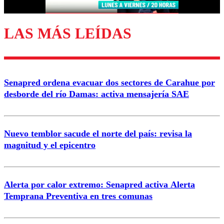
LAS MÁS LEÍDAS
Enviar comentario
Senapred ordena evacuar dos sectores de Carahue por
desborde del río Damas: activa mensajería SAE
Nuevo temblor sacude el norte del país: revisa la
magnitud y el epicentro
Alerta por calor extremo: Senapred activa Alerta
Temprana Preventiva en tres comunas