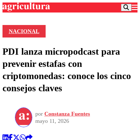
NACIONAL
Podcast
PDI lanza micropodcast para
Frecuencias
Agricultura TV
prevenir estafas con
Deportes
criptomonedas: conoce los cinco
Entretención
Colo Colo
Noticias
consejos claves
Motor
Vida Social
Otros Deportes
Dato Practico
Publicaciones en medios
Seleccion Chilena
Economía
Opinión
Torneo Internacional
Internacional
por
Constanza Fuentes
Programas
Torneo Nacional
Nacional
mayo 11, 2026
Comercial
Universidad Católica
Política
Universidad de Chile
Sustentabilidad