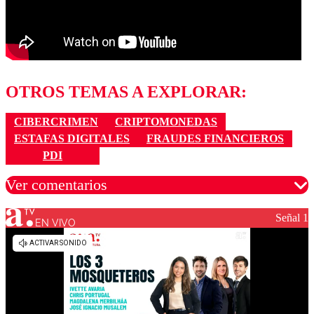
OTROS TEMAS A EXPLORAR:
CIBERCRIMEN
CRIPTOMONEDAS
ESTAFAS DIGITALES
FRAUDES FINANCIEROS
PDI
Ver comentarios
Señal 1
EN VIVO
Los comentarios son moderados para garantizar un
diálogo respetuoso.
Nombre
Correo