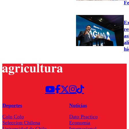
Fe
Ex
re
as
al
hí
Deportes
Noticias
Colo Colo
Dato Practico
Seleccion Chilena
Economía
Universidad de Chile
Internacional