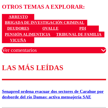
OTROS TEMAS A EXPLORAR:
ARRESTO
BRIGADA DE INVESTIGACIÓN CRIMINAL
DEUDORES
OVALLE
PDI
PENSIÓN ALIMENTICIA
TRIBUNAL DE FAMILIA
VICUÑA
Ver comentarios
LAS MÁS LEÍDAS
Los comentarios son moderados para garantizar un
diálogo respetuoso.
Nombre
Senapred ordena evacuar dos sectores de Carahue por
Correo
desborde del río Damas: activa mensajería SAE