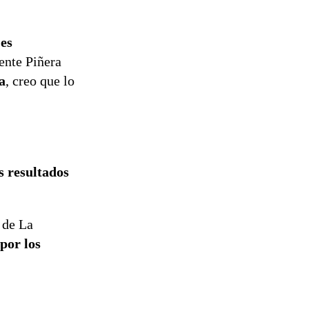
tramitación
del proyecto
de
 es
reconstrucción
dente Piñera
a
, creo que lo
s resultados
 de La
por los