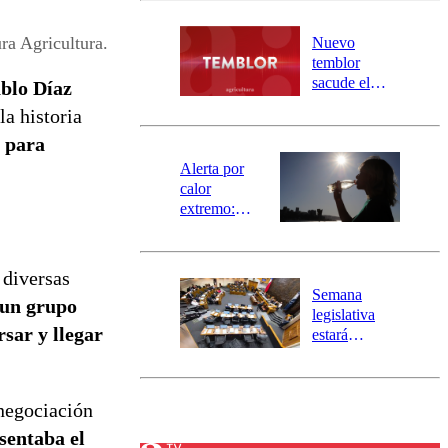
desborde del
río Damas:
ra Agricultura.
Nuevo
activa
temblor
mensajería
sacude el
blo Díaz
SAE
norte del país:
a historia
revisa la
d para
magnitud y el
epicentro
Alerta por
calor
extremo:
Senapred
activa Alerta
Temprana
 diversas
Preventiva en
Semana
 un grupo
tres comunas
legislativa
rsar y llegar
estará
marcada por
el fin de la
tramitación
 negociación
del proyecto
de
sentaba el