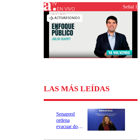
Universidad Católica
Política
Señal 1
Universidad de Chile
Sustentabilidad
EN VIVO
LAS MÁS LEÍDAS
Senapred
ordena
evacuar dos
sectores de
Carahue por