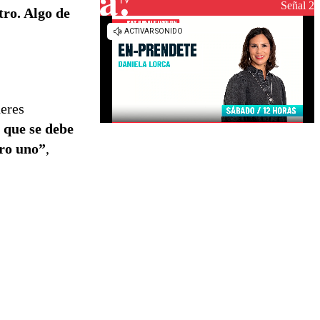
reconstrucción
Señal 2
tro. Algo de
deres
a que se debe
ero uno”
,