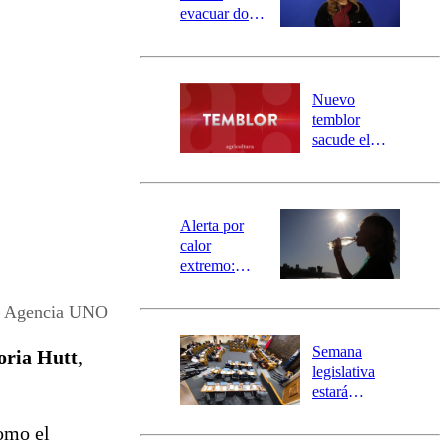
evacuar dos
sectores de
Carahue por
desborde del
río Damas:
Nuevo
activa
temblor
mensajería
sacude el
SAE
norte del país:
revisa la
magnitud y el
epicentro
Alerta por
calor
extremo:
Senapred
activa Alerta
 – Agencia UNO
Temprana
Preventiva en
Semana
oria Hutt
,
tres comunas
legislativa
estará
marcada por
omo el
el fin de la