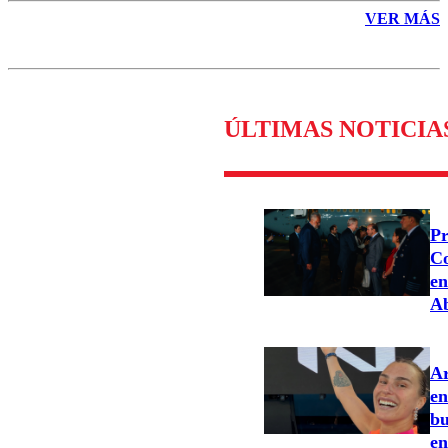
VER MÁS
ÚLTIMAS NOTICIA
Pr
Co
en
Ab
Ar
en
bu
en