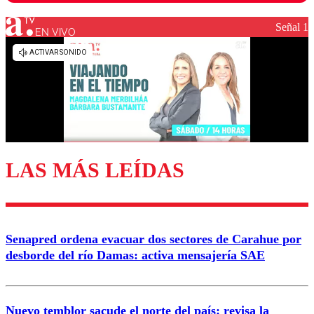
Señal 1
EN VIVO
Los comentarios son moderados para garantizar un
diálogo respetuoso.
Nombre
Correo
LAS MÁS LEÍDAS
Enviar comentario
Senapred ordena evacuar dos sectores de Carahue por
desborde del río Damas: activa mensajería SAE
Nuevo temblor sacude el norte del país: revisa la