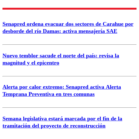
Nombre
Senapred ordena evacuar dos sectores de Carahue por
Correo
desborde del río Damas: activa mensajería SAE
Nuevo temblor sacude el norte del país: revisa la
magnitud y el epicentro
Enviar comentario
Alerta por calor extremo: Senapred activa Alerta
Temprana Preventiva en tres comunas
Semana legislativa estará marcada por el fin de la
tramitación del proyecto de reconstrucción