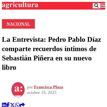
NACIONAL
Podcast
La Entrevista: Pedro Pablo Díaz
Frecuencias
Agricultura TV
comparte recuerdos íntimos de
Deportes
Sebastián Piñera en su nuevo
Entretención
Colo Colo
Noticias
libro
Motor
Vida Social
Otros Deportes
Dato Practico
Publicaciones en medios
Seleccion Chilena
Economía
Opinión
Torneo Internacional
Internacional
por
Francisca Plaza
Programas
Torneo Nacional
Nacional
octubre 19, 2025
Comercial
Universidad Católica
Política
Universidad de Chile
Sustentabilidad