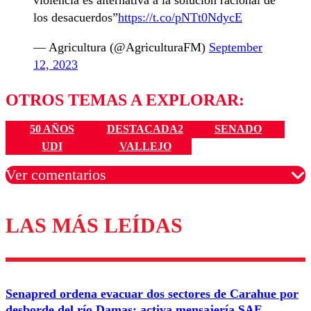
violencia es alternativa a la solución racional de
los desacuerdos”
https://t.co/pNTt0NdycE
— Agricultura (@AgriculturaFM)
September
12, 2023
OTROS TEMAS A EXPLORAR:
50 AÑOS
DESTACADA2
SENADO
UDI
VALLEJO
Ver comentarios
LAS MÁS LEÍDAS
Los comentarios son moderados para garantizar un
diálogo respetuoso.
Nombre
Senapred ordena evacuar dos sectores de Carahue por
Correo
desborde del río Damas: activa mensajería SAE