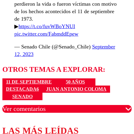
perdieron la vida o fueron víctimas con motivo
de los hechos acontecidos el 11 de septiembre
de 1973.
▶
https://t.co/fuvWBoYNUI
pic.twitter.com/FabmddEpew
— Senado Chile (@Senado_Chile)
September
12, 2023
OTROS TEMAS A EXPLORAR:
11 DE SEPTIEMBRE
50 AÑOS
DESTACADA6
JUAN ANTONIO COLOMA
SENADO
Ver comentarios
LAS MÁS LEÍDAS
Los comentarios son moderados para garantizar un