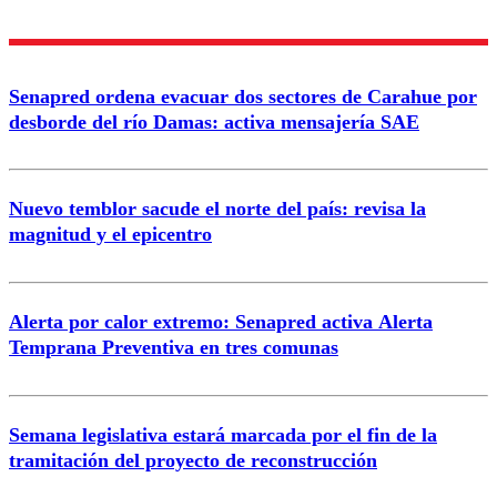
diálogo respetuoso.
Nombre
Senapred ordena evacuar dos sectores de Carahue por
Correo
desborde del río Damas: activa mensajería SAE
Nuevo temblor sacude el norte del país: revisa la
magnitud y el epicentro
Enviar comentario
Alerta por calor extremo: Senapred activa Alerta
Temprana Preventiva en tres comunas
Semana legislativa estará marcada por el fin de la
tramitación del proyecto de reconstrucción