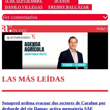
11 DE SEPTIEMBRE
50 AÑOS
DANILO VILLEGAS
FREDDY BALCÁZAR
Ver comentarios
Señal 1
EN VIVO
Los comentarios son moderados para garantizar un
diálogo respetuoso.
Nombre
Correo
LAS MÁS LEÍDAS
Enviar comentario
Senapred ordena evacuar dos sectores de Carahue por
desborde del río Damas: activa mensajería SAE