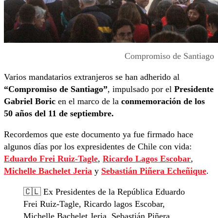
Compromiso de Santiago
Varios mandatarios extranjeros se han adherido al
“Compromiso de Santiago”
, impulsado por el
Presidente
Gabriel Boric
en el marco de la
conmemoración de los
50 años del 11 de septiembre.
Recordemos que este documento ya fue firmado hace
algunos días por los expresidentes de Chile con vida:
Eduardo Frei Ruiz-Tagle
,
Ricardo Lagos Escobar
,
Michelle Bachelet
Jeria
y
Sebastián Piñera
Echeñique
.
🇨🇱 Ex Presidentes de la República Eduardo
Frei Ruiz-Tagle, Ricardo lagos Escobar,
Michelle Bachelet Jeria, Sebastián Piñera