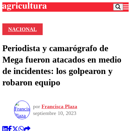
NACIONAL
Podcast
Periodista y camarógrafo de
Frecuencias
Agricultura TV
Mega fueron atacados en medio
Deportes
de incidentes: los golpearon y
Entretención
Colo Colo
Noticias
robaron equipo
Motor
Vida Social
Otros Deportes
Dato Practico
Publicaciones en medios
Seleccion Chilena
Economía
Opinión
Torneo Internacional
Internacional
por
Francisca Plaza
Programas
Torneo Nacional
Nacional
septiembre 10, 2023
Comercial
Universidad Católica
Política
Universidad de Chile
Sustentabilidad