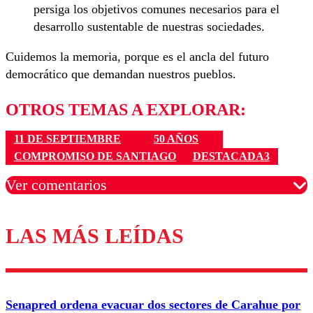
persiga los objetivos comunes necesarios para el
desarrollo sustentable de nuestras sociedades.
Cuidemos la memoria, porque es el ancla del futuro
democrático que demandan nuestros pueblos.
OTROS TEMAS A EXPLORAR:
11 DE SEPTIEMBRE
50 AÑOS
COMPROMISO DE SANTIAGO
DESTACADA3
Ver comentarios
LAS MÁS LEÍDAS
Los comentarios son moderados para garantizar un
diálogo respetuoso.
Nombre
Senapred ordena evacuar dos sectores de Carahue por
Correo