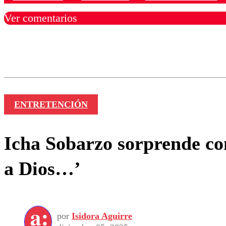
Ver comentarios
Los comentarios son moder
Nombre
ENTRETENCIÓN
Icha Sobarzo sorprende con
a Dios…’
por
Isidora Aguirre