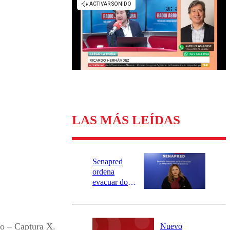
Universidad Católica
Política
Universidad de Chile
Sustentabilidad
LAS MÁS LEÍDAS
Senapred
ordena
evacuar dos
sectores de
Carahue por
desborde del
río Damas:
do – Captura X.
Nuevo