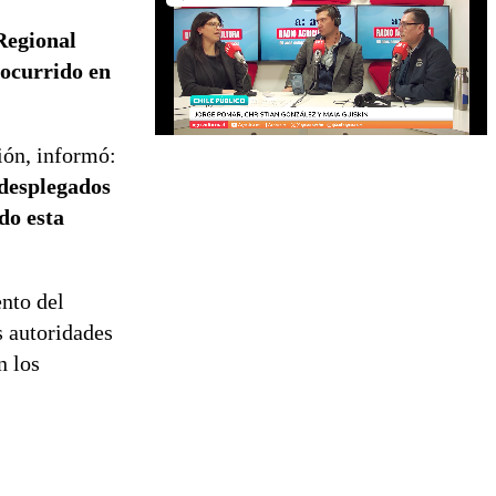
Regional
 ocurrido en
ión, informó:
 desplegados
do esta
nto del
s autoridades
n los