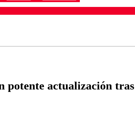
ados para garantizar un diálogo respetuoso.
Correo
Enviar c
 potente actualización tras