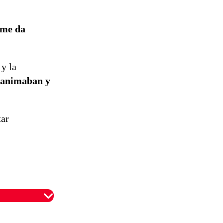
 me da
 y la
e animaban y
tar