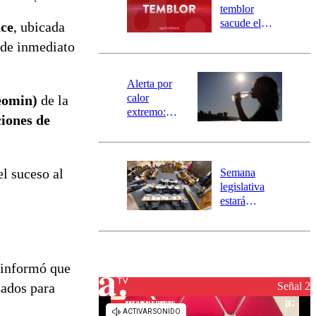
activa
temblor
mensajería
sacude el
ce
, ubicada
SAE
norte del país:
ó de inmediato
revisa la
magnitud y el
epicentro
Alerta por
calor
eomin)
de la
extremo:
iones de
Senapred
activa Alerta
Temprana
Preventiva en
el suceso al
Semana
tres comunas
legislativa
estará
marcada por
el fin de la
tramitación
del proyecto
d informó que
de
reconstrucción
Señal 2
zados para