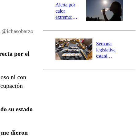
epicentro
Alerta por
calor
extremo:
Senapred
activa Alerta
– @ichasobarzo
Temprana
Preventiva en
Semana
tres comunas
legislativa
recta por el
estará
marcada por
el fin de la
tramitación
poso ni con
del proyecto
ocupación
de
reconstrucción
do su estado
 ¡me dieron