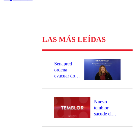
LAS MÁS LEÍDAS
Senapred
ordena
evacuar dos
sectores de
Carahue por
desborde del
río Damas:
Nuevo
activa
temblor
mensajería
sacude el
SAE
norte del país:
revisa la
magnitud y el