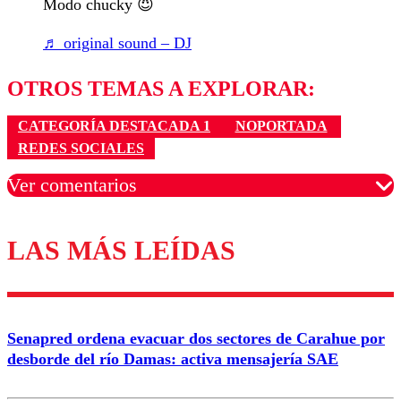
Modo chucky 😈
♬ original sound – DJ
OTROS TEMAS A EXPLORAR:
CATEGORÍA DESTACADA 1
NOPORTADA
REDES SOCIALES
Ver comentarios
LAS MÁS LEÍDAS
Los comentarios son moderados para garantizar un
diálogo respetuoso.
Nombre
Senapred ordena evacuar dos sectores de Carahue por
Correo
desborde del río Damas: activa mensajería SAE