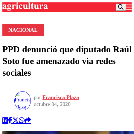
NACIONAL
Podcast
PPD denunció que diputado Raúl
Frecuencias
Agricultura TV
Soto fue amenazado vía redes
Deportes
sociales
Entretención
Colo Colo
Noticias
Motor
Vida Social
Otros Deportes
Dato Practico
Publicaciones en medios
por
Francisca Plaza
Seleccion Chilena
Economía
Opinión
octubre 04, 2020
Torneo Internacional
Internacional
Programas
Torneo Nacional
Nacional
Comercial
Universidad Católica
Política
Universidad de Chile
Sustentabilidad