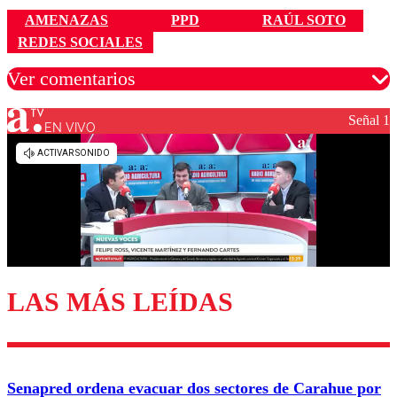
AMENAZAS
PPD
RAÚL SOTO
REDES SOCIALES
Ver comentarios
Señal 1
EN VIVO
Los comentarios son moderados para garantizar un
diálogo respetuoso.
Nombre
Correo
LAS MÁS LEÍDAS
Enviar comentario
Senapred ordena evacuar dos sectores de Carahue por