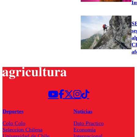
Im
SE
se
al
Ch
af
Deportes
Noticias
Colo Colo
Dato Practico
Seleccion Chilena
Economía
Universidad de Chile
Internacional