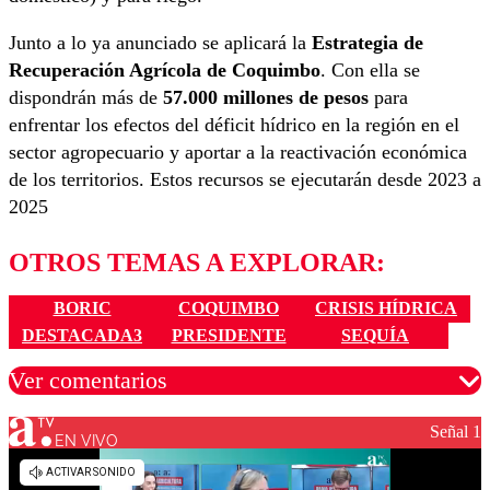
Junto a lo ya anunciado se aplicará la
Estrategia de
Recuperación Agrícola de Coquimbo
. Con ella se
dispondrán más de
57.000 millones de pesos
para
enfrentar los efectos del déficit hídrico en la región en el
sector agropecuario y aportar a la reactivación económica
de los territorios. Estos recursos se ejecutarán desde 2023 a
2025
OTROS TEMAS A EXPLORAR:
BORIC
COQUIMBO
CRISIS HÍDRICA
DESTACADA3
PRESIDENTE
SEQUÍA
Ver comentarios
Señal 1
EN VIVO
Los comentarios son moderados para garantizar un
diálogo respetuoso.