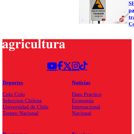
SH
pa
tr
C
Deportes
Noticias
Colo Colo
Dato Practico
Seleccion Chilena
Economía
Universidad de Chile
Internacional
Torneo Nacional
Nacional