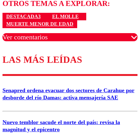
OTROS TEMAS A EXPLORAR:
DESTACADA3
EL MOLLE
MUERTE MENOR DE EDAD
Ver comentarios
LAS MÁS LEÍDAS
Los comentarios son moderados para garantizar un
diálogo respetuoso.
Nombre
Senapred ordena evacuar dos sectores de Carahue por
Correo
desborde del río Damas: activa mensajería SAE
Nuevo temblor sacude el norte del país: revisa la
magnitud y el epicentro
Enviar comentario