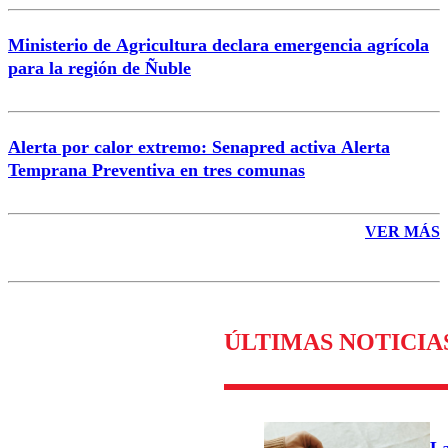
Ministerio de Agricultura declara emergencia agrícola
para la región de Ñuble
Alerta por calor extremo: Senapred activa Alerta
Temprana Preventiva en tres comunas
VER MÁS
ÚLTIMAS NOTICIA
La