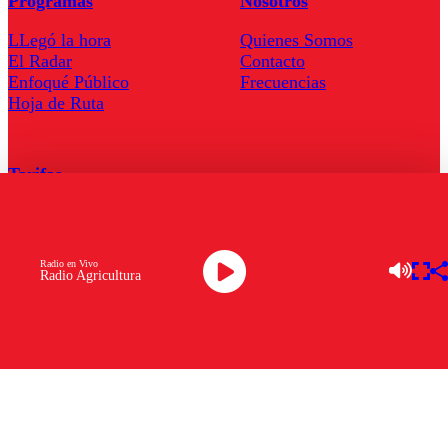
Programas
Nosotros
LLegó la hora
Quienes Somos
El Radar
Contacto
Enfoqué Público
Frecuencias
Hoja de Ruta
Tarifas
Comercial
Tarifas Servel Radio
Radio en Vivo
Radio Agricultura
Radio en Vivo
TV en Vivo
Descarga la APP