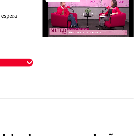
 espera
omentario