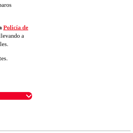
paros
la
Policía de
llevando a
les.
tes.