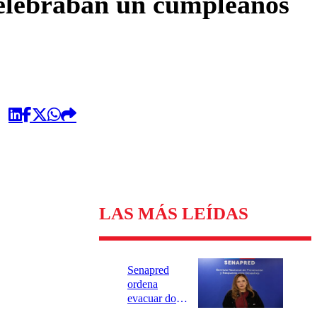
celebraban un cumpleaños
LAS MÁS LEÍDAS
Senapred
ordena
evacuar dos
sectores de