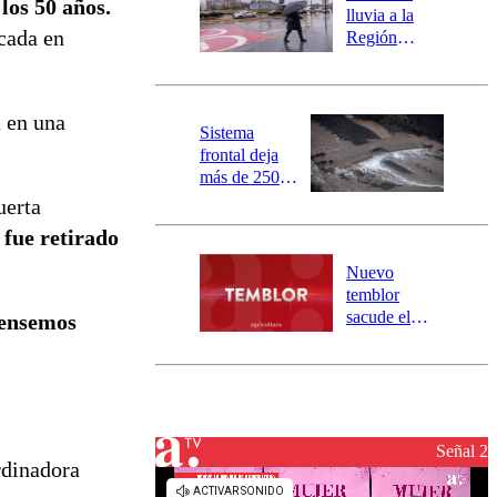
los 50 años.
activa
lluvia a la
mensajería
cada en
Región
SAE
Metropolitana:
este es el
pronóstico de
 en una
la DMC para
Sistema
este viernes
frontal deja
más de 250
damnificados
uerta
y 317
 fue retirado
personas
aisladas entre
Nuevo
Valparaíso y
temblor
Los Ríos
sacude el
Pensemos
norte del país:
revisa la
magnitud y el
epicentro
Señal 2
rdinadora