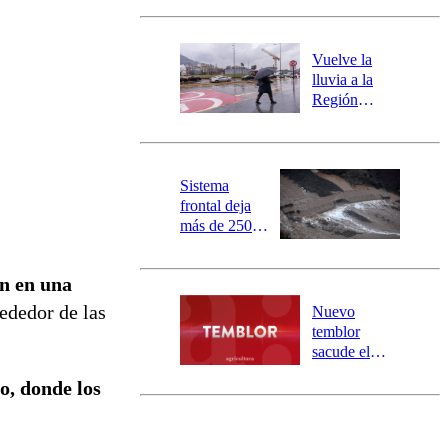
Carahue por
desborde del
río Damas:
Vuelve la
activa
lluvia a la
mensajería
Región
SAE
Metropolitana:
este es el
pronóstico de
la DMC para
Sistema
este viernes
frontal deja
más de 250
damnificados
y 317
n en una
personas
aisladas entre
ededor de las
Nuevo
Valparaíso y
temblor
Los Ríos
sacude el
norte del país:
no, donde los
revisa la
magnitud y el
epicentro