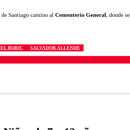
o de Santiago camino al
Cementerio General
, donde se
EL BORIC
SALVADOR ALLENDE
ados para garantizar un diálogo respetuoso.
Correo
Enviar c