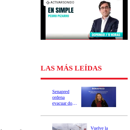
Universidad Católica
Política
Universidad de Chile
Sustentabilidad
LAS MÁS LEÍDAS
Senapred
ordena
evacuar dos
sectores de
Carahue por
desborde del
río Damas:
Vuelve la