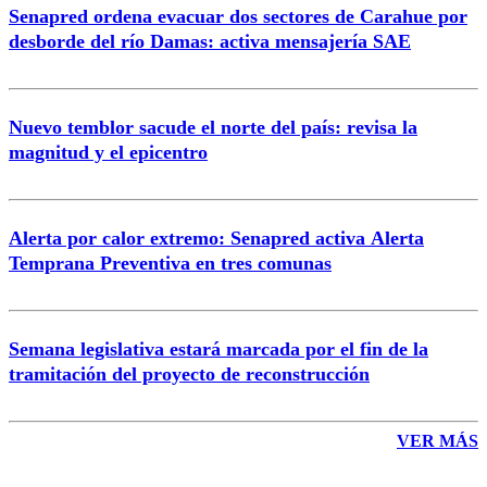
Senapred ordena evacuar dos sectores de Carahue por
Correo
desborde del río Damas: activa mensajería SAE
Nuevo temblor sacude el norte del país: revisa la
magnitud y el epicentro
Enviar comentario
Alerta por calor extremo: Senapred activa Alerta
Temprana Preventiva en tres comunas
Semana legislativa estará marcada por el fin de la
tramitación del proyecto de reconstrucción
VER MÁS