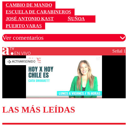
CAMBIO DE MANDO
ESCUELA DE CARABINEROS
JOSÉ ANTONIO KAST
ÑUÑOA
PUERTO VARAS
Ver comentarios
Señal 1
EN VIVO
Los comentarios son moderados para garantizar un
diálogo respetuoso.
Nombre
Correo
LAS MÁS LEÍDAS
Enviar comentario