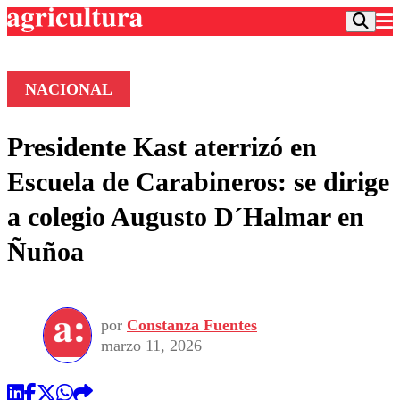
NACIONAL
Podcast
Presidente Kast aterrizó en
Frecuencias
Agricultura TV
Escuela de Carabineros: se dirige
Deportes
a colegio Augusto D´Halmar en
Entretención
Colo Colo
Noticias
Ñuñoa
Motor
Vida Social
Otros Deportes
Dato Practico
Publicaciones en medios
Seleccion Chilena
Economía
Opinión
Torneo Internacional
Internacional
por
Constanza Fuentes
Programas
Torneo Nacional
Nacional
marzo 11, 2026
Comercial
Universidad Católica
Política
Universidad de Chile
Sustentabilidad