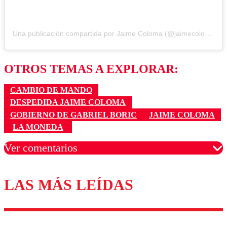
Una publicación compartida por Jaime Coloma (@jaimecolomat)
OTROS TEMAS A EXPLORAR:
CAMBIO DE MANDO
DESPEDIDA JAIME COLOMA
GOBIERNO DE GABRIEL BORIC
JAIME COLOMA
LA MONEDA
Ver comentarios
LAS MÁS LEÍDAS
Los comentarios son moderados para garantizar un
diálogo respetuoso.
Nombre