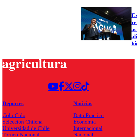
Ex
re
as
al
hí
Deportes
Noticias
Colo Colo
Dato Practico
Seleccion Chilena
Economía
Universidad de Chile
Internacional
Torneo Nacional
Nacional