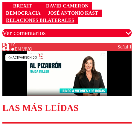
BREXIT
DAVID CAMERON
DEMOCRACIA
JOSÉ ANTONIO KAST
RELACIONES BILATERALES
Ver comentarios
Señal 1
EN VIVO
Los comentarios son moderados para garantizar un
diálogo respetuoso.
Nombre
Correo
LAS MÁS LEÍDAS
Enviar comentario