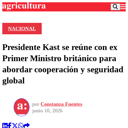
NACIONAL
Podcast
Presidente Kast se reúne con ex
Frecuencias
Agricultura TV
Primer Ministro británico para
Deportes
abordar cooperación y seguridad
Entretención
Colo Colo
Noticias
global
Motor
Vida Social
Otros Deportes
Dato Practico
Publicaciones en medios
Seleccion Chilena
Economía
Opinión
Torneo Internacional
Internacional
por
Constanza Fuentes
Programas
Torneo Nacional
Nacional
junio 10, 2026
Comercial
Universidad Católica
Política
Universidad de Chile
Sustentabilidad