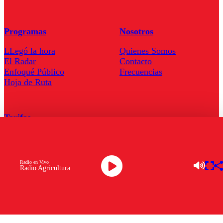
Programas
Nosotros
LLegó la hora
Quienes Somos
El Radar
Contacto
Enfoqué Público
Frecuencias
Hoja de Ruta
Tarifas
Comercial
Tarifas Servel Radio
Radio en Vivo
Radio Agricultura
Radio en Vivo
TV en Vivo
Descarga la APP