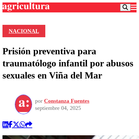
NACIONAL
Podcast
Prisión preventiva para
Frecuencias
Agricultura TV
traumatólogo infantil por abusos
Deportes
sexuales en Viña del Mar
Entretención
Colo Colo
Noticias
Motor
Vida Social
Otros Deportes
Dato Practico
Publicaciones en medios
por
Constanza Fuentes
Seleccion Chilena
Economía
Opinión
septiembre 04, 2025
Torneo Internacional
Internacional
Programas
Torneo Nacional
Nacional
Comercial
Universidad Católica
Política
Universidad de Chile
Sustentabilidad