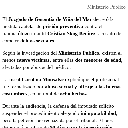
Ministerio Público
El
Juzgado de Garantía de Viña del Mar
decretó la
medida cautelar de
prisión preventiva
contra el
traumatólogo infantil
Cristian Skog Benítez
, acusado de
cometer
delitos sexuales
.
Según la investigación del
Ministerio Público
, existen al
menos
nueve víctimas
, entre ellas
dos menores de edad
,
afectadas por abusos del médico.
La fiscal
Carolina Monsalve
explicó que el profesional
fue formalizado por
abuso sexual y ultraje a las buenas
costumbres
, en un total de
ocho hechos
.
Durante la audiencia, la defensa del imputado solicitó
suspender el procedimiento alegando
inimputabilidad
,
pero la petición fue rechazada por el tribunal. El juez
determinó un plazo de
90 días para la investigación
,