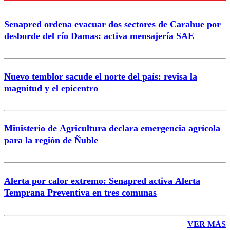
Senapred ordena evacuar dos sectores de Carahue por
Correo
desborde del río Damas: activa mensajería SAE
Nuevo temblor sacude el norte del país: revisa la
magnitud y el epicentro
Enviar comentario
Ministerio de Agricultura declara emergencia agrícola
para la región de Ñuble
Alerta por calor extremo: Senapred activa Alerta
Temprana Preventiva en tres comunas
VER MÁS