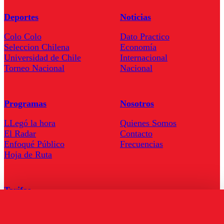
Deportes
Noticias
Colo Colo
Dato Practico
Seleccion Chilena
Economía
Universidad de Chile
Internacional
Torneo Nacional
Nacional
Programas
Nosotros
LLegó la hora
Quienes Somos
El Radar
Contacto
Enfoqué Público
Frecuencias
Hoja de Ruta
Tarifas
Comercial
Tarifas Servel Radio