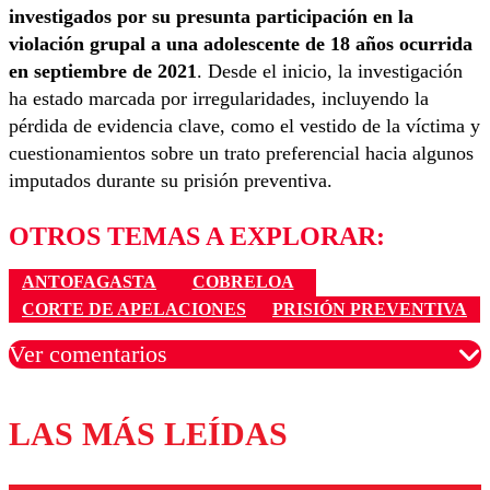
investigados por su presunta participación en la
violación grupal a una adolescente de 18 años ocurrida
en septiembre de 2021
. Desde el inicio, la investigación
ha estado marcada por irregularidades, incluyendo la
pérdida de evidencia clave, como el vestido de la víctima y
cuestionamientos sobre un trato preferencial hacia algunos
imputados durante su prisión preventiva.
OTROS TEMAS A EXPLORAR:
ANTOFAGASTA
COBRELOA
CORTE DE APELACIONES
PRISIÓN PREVENTIVA
Ver comentarios
LAS MÁS LEÍDAS
Los comentarios son moderados para garantizar un
diálogo respetuoso.
Nombre