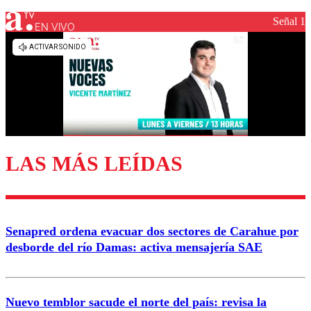
Señal 1
EN VIVO
Los comentarios son moderados para garantizar un
diálogo respetuoso.
Nombre
Correo
LAS MÁS LEÍDAS
Enviar comentario
Senapred ordena evacuar dos sectores de Carahue por
desborde del río Damas: activa mensajería SAE
Nuevo temblor sacude el norte del país: revisa la