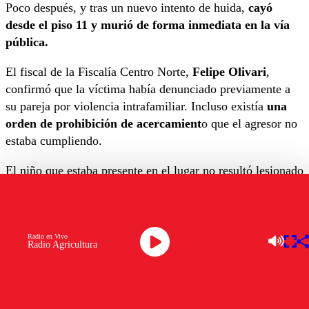
Poco después, y tras un nuevo intento de huida,
cayó
desde el piso 11 y murió de forma inmediata en la vía
pública.
El fiscal de la Fiscalía Centro Norte,
Felipe Olivari
,
confirmó que la víctima había denunciado previamente a
su pareja por violencia intrafamiliar. Incluso existía
una
orden de prohibición de acercamient
o que el agresor no
estaba cumpliendo.
El niño que estaba presente en el lugar no resultó lesionado
y quedó bajo el cuidado de su abuela materna, mientras la
investigación continúa para esclarecer las circunstancias
del femicidio y los eventuales fallos en la protección a la
Radio en Vivo
víctima.
Radio Agricultura
OTROS TEMAS A EXPLORAR:
SANTIAGO