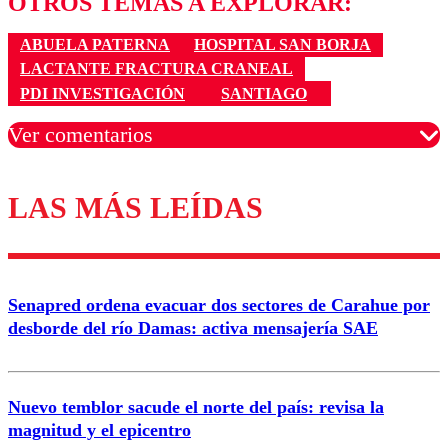
OTROS TEMAS A EXPLORAR:
ABUELA PATERNA
HOSPITAL SAN BORJA
LACTANTE FRACTURA CRANEAL
PDI INVESTIGACIÓN
SANTIAGO
Ver comentarios
LAS MÁS LEÍDAS
Los comentarios son moderados para garantizar un
diálogo respetuoso.
Nombre
Senapred ordena evacuar dos sectores de Carahue por
Correo
desborde del río Damas: activa mensajería SAE
Nuevo temblor sacude el norte del país: revisa la
magnitud y el epicentro
Enviar comentario