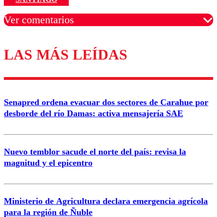
Ver comentarios
LAS MÁS LEÍDAS
Los comentarios son moderados para garantizar un
diálogo respetuoso.
Nombre
Senapred ordena evacuar dos sectores de Carahue por
Correo
desborde del río Damas: activa mensajería SAE
Nuevo temblor sacude el norte del país: revisa la
magnitud y el epicentro
Enviar comentario
Ministerio de Agricultura declara emergencia agrícola
para la región de Ñuble