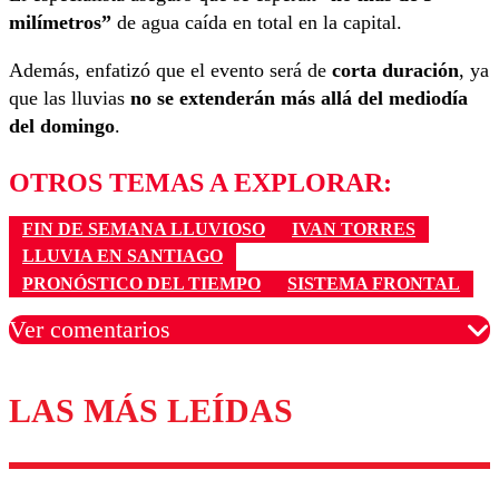
milímetros”
de agua caída en total en la capital.
Además, enfatizó que el evento será de
corta duración
, ya
que las lluvias
no se extenderán más allá del mediodía
del domingo
.
OTROS TEMAS A EXPLORAR:
FIN DE SEMANA LLUVIOSO
IVAN TORRES
LLUVIA EN SANTIAGO
PRONÓSTICO DEL TIEMPO
SISTEMA FRONTAL
Ver comentarios
LAS MÁS LEÍDAS
Los comentarios son moderados para garantizar un
diálogo respetuoso.
Nombre