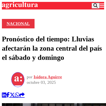
NACIONAL
Podcast
Pronóstico del tiempo: Lluvias
Frecuencias
Agricultura TV
afectarán la zona central del país
Deportes
el sábado y domingo
Entretención
Colo Colo
Noticias
Motor
Vida Social
Otros Deportes
Dato Practico
Publicaciones en medios
por
Isidora Aguirre
Seleccion Chilena
Economía
Opinión
octubre 03, 2025
Torneo Internacional
Internacional
Programas
Torneo Nacional
Nacional
Comercial
Universidad Católica
Política
Universidad de Chile
Sustentabilidad