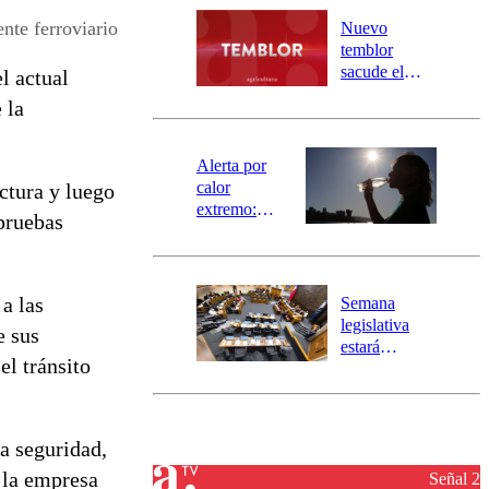
río Damas:
nte ferroviario
Nuevo
activa
temblor
mensajería
sacude el
l actual
SAE
norte del país:
 la
revisa la
magnitud y el
epicentro
Alerta por
calor
ctura y luego
extremo:
 pruebas
Senapred
activa Alerta
Temprana
Preventiva en
a las
Semana
tres comunas
legislativa
e sus
estará
el tránsito
marcada por
el fin de la
tramitación
del proyecto
a seguridad,
de
, la empresa
reconstrucción
Señal 2