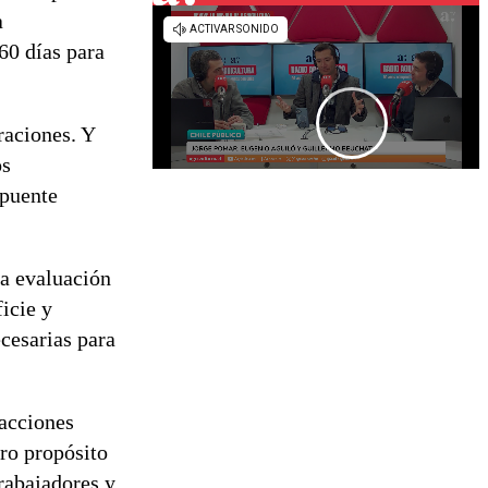
a
60 días para
raciones. Y
os
 puente
na evaluación
ficie y
ecesarias para
 acciones
tro propósito
trabajadores y