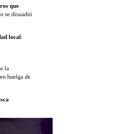
de
eros que
reconstrucción
go se disuadió
ad local
.
de la
 en huelga de
usca