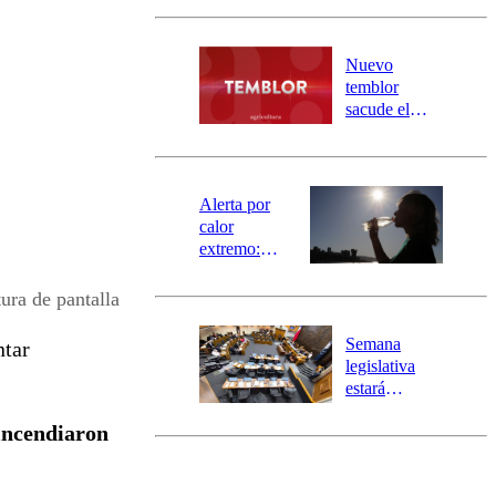
Carahue por
desborde del
río Damas:
Nuevo
activa
temblor
mensajería
sacude el
SAE
norte del país:
revisa la
magnitud y el
epicentro
Alerta por
calor
extremo:
Senapred
activa Alerta
ura de pantalla
Temprana
Preventiva en
Semana
ntar
tres comunas
legislativa
estará
marcada por
 incendiaron
el fin de la
tramitación
del proyecto