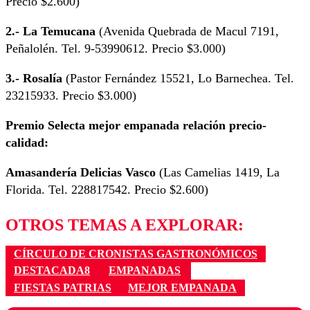
Precio $2.600)
2.- La Temucana
(Avenida Quebrada de Macul 7191,
Peñalolén. Tel. 9-53990612. Precio $3.000)
3.- Rosalía
(Pastor Fernández 15521, Lo Barnechea. Tel.
23215933. Precio $3.000)
Premio Selecta mejor empanada relación precio-
calidad:
Amasandería Delicias Vasco
(Las Camelias 1419, La
Florida. Tel. 228817542. Precio $2.600)
OTROS TEMAS A EXPLORAR:
CÍRCULO DE CRONISTAS GASTRONÓMICOS
DESTACADA8
EMPANADAS
FIESTAS PATRIAS
MEJOR EMPANADA