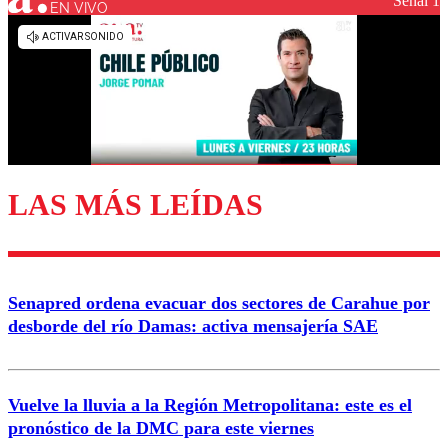
Señal 1
EN VIVO
Los comentarios son moderados para garantizar un
diálogo respetuoso.
Nombre
Correo
LAS MÁS LEÍDAS
Enviar comentario
Senapred ordena evacuar dos sectores de Carahue por
desborde del río Damas: activa mensajería SAE
Vuelve la lluvia a la Región Metropolitana: este es el
pronóstico de la DMC para este viernes