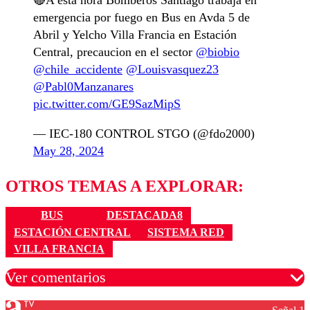
🔴A esta hora Bomberos Santiago trabaja en
emergencia por fuego en Bus en Avda 5 de
Abril y Yelcho Villa Francia en Estación
Central, precaucion en el sector
@biobio
@chile_accidente
@Louisvasquez23
@Pabl0Manzanares
pic.twitter.com/GE9SazMipS
— IEC-180 CONTROL STGO (@fdo2000)
May 28, 2024
OTROS TEMAS A EXPLORAR:
BUS
DESTACADA8
ESTACIÓN CENTRAL
SISTEMA RED
VILLA FRANCIA
Ver comentarios