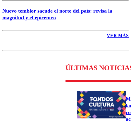
Nuevo temblor sacude el norte del país: revisa la
magnitud y el epicentro
VER MÁS
ÚLTIMAS NOTICIA
Mi
la
co
ac