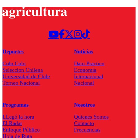
Deportes
Noticias
Colo Colo
Dato Practico
Seleccion Chilena
Economía
Universidad de Chile
Internacional
Torneo Nacional
Nacional
Programas
Nosotros
LLegó la hora
Quienes Somos
El Radar
Contacto
Enfoqué Público
Frecuencias
Hoja de Ruta