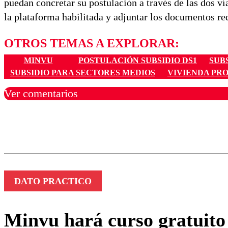
puedan concretar su postulación a través de las dos ví
la plataforma habilitada y adjuntar los documentos re
OTROS TEMAS A EXPLORAR:
MINVU
POSTULACIÓN SUBSIDIO DS1
SUBS
SUBSIDIO PARA SECTORES MEDIOS
VIVIENDA PRO
Ver comentarios
Los comentarios son moder
Nombre
DATO PRACTICO
Minvu hará curso gratuito 