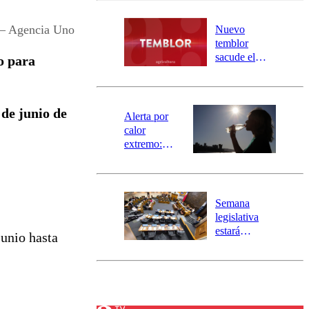
desborde del
río Damas:
 – Agencia Uno
Nuevo
activa
temblor
mensajería
sacude el
o para
SAE
norte del país:
revisa la
magnitud y el
 de junio de
epicentro
Alerta por
calor
extremo:
Senapred
activa Alerta
Temprana
Preventiva en
Semana
tres comunas
legislativa
estará
junio hasta
marcada por
el fin de la
tramitación
del proyecto
de