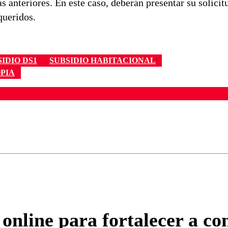
as anteriores. En este caso, deberán presentar su solici
queridos.
IDIO DS1
SUBSIDIO HABITACIONAL
PIA
ados para garantizar un diálogo respetuoso.
Correo
Enviar c
online para fortalecer a co