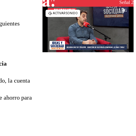
reconstrucción
Señal 2
guientes
cia
do, la cuenta
e ahorro para