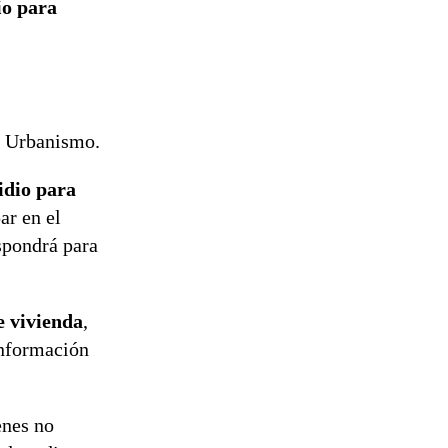
io para
y Urbanismo.
idio para
ar en el
pondrá para
e vivienda
,
información
enes no