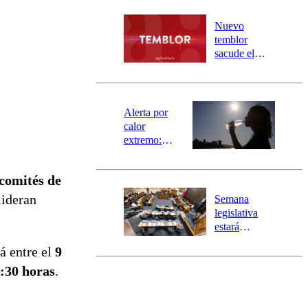
desborde del
río Damas:
Nuevo
activa
temblor
mensajería
sacude el
SAE
norte del país:
revisa la
magnitud y el
epicentro
Alerta por
calor
extremo:
Senapred
activa Alerta
comités de
Temprana
Preventiva en
lideran
Semana
tres comunas
legislativa
estará
marcada por
rá entre el
9
el fin de la
tramitación
9:30 horas
.
del proyecto
de