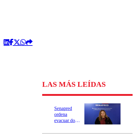
LAS MÁS LEÍDAS
Senapred
ordena
evacuar dos
sectores de
Carahue por