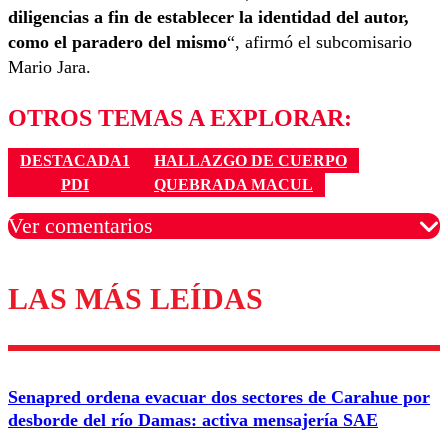
diligencias a fin de establecer la identidad del autor,
como el paradero del mismo
“, afirmó el subcomisario
Mario Jara.
OTROS TEMAS A EXPLORAR:
DESTACADA1
HALLAZGO DE CUERPO
PDI
QUEBRADA MACUL
Ver comentarios
LAS MÁS LEÍDAS
Los comentarios son moderados para garantizar un
diálogo respetuoso.
Nombre
Senapred ordena evacuar dos sectores de Carahue por
Correo
desborde del río Damas: activa mensajería SAE