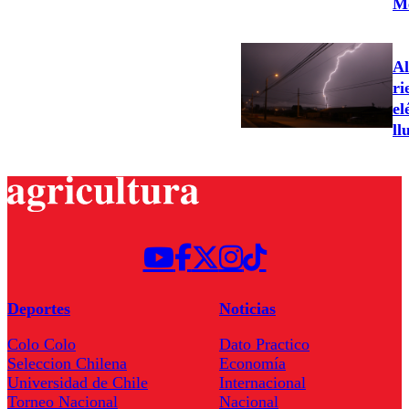
Me
Al
ri
el
ll
Deportes
Noticias
Colo Colo
Dato Practico
Seleccion Chilena
Economía
Universidad de Chile
Internacional
Torneo Nacional
Nacional