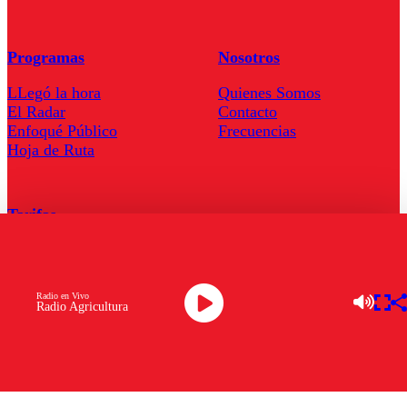
Programas
Nosotros
LLegó la hora
Quienes Somos
El Radar
Contacto
Enfoqué Público
Frecuencias
Hoja de Ruta
Tarifas
Comercial
Tarifas Servel Radio
Radio en Vivo
Radio Agricultura
Radio en Vivo
TV en Vivo
Descarga la APP