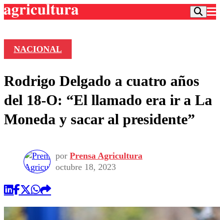
NACIONAL
Podcast
Rodrigo Delgado a cuatro años
Frecuencias
Agricultura TV
del 18-O: “El llamado era ir a La
Deportes
Moneda y sacar al presidente”
Entretención
Colo Colo
Noticias
Motor
Vida Social
Otros Deportes
Dato Practico
por
Prensa Agricultura
Publicaciones en medios
Seleccion Chilena
Economía
octubre 18, 2023
Opinión
Torneo Internacional
Internacional
Programas
Torneo Nacional
Nacional
Comercial
Universidad Católica
Política
Universidad de Chile
Sustentabilidad