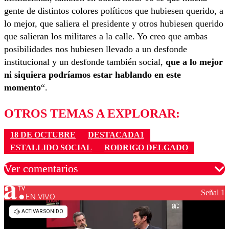
gente de distintos colores políticos que hubiesen querido, a
lo mejor, que saliera el presidente y otros hubiesen querido
que salieran los militares a la calle. Yo creo que ambas
posibilidades nos hubiesen llevado a un desfonde
institucional y un desfonde también social,
que a lo mejor
ni siquiera podríamos estar hablando en este
momento
“.
OTROS TEMAS A EXPLORAR:
18 DE OCTUBRE
DESTACADA1
ESTALLIDO SOCIAL
RODRIGO DELGADO
Ver comentarios
Señal 1
EN VIVO
Los comentarios son moderados para garantizar un
diálogo respetuoso.
Nombre