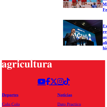
Mu
Fe
Ex
re
as
al
hí
Deportes
Noticias
Colo Colo
Dato Practico