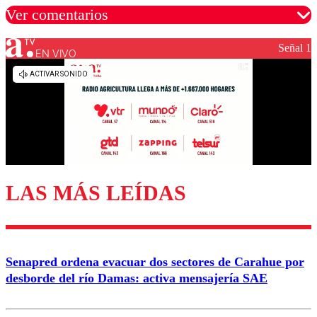
Ver comentarios
Señal 1
EN VIVO
Los comentarios son moderados para garantizar un
diálogo respetuoso.
Nombre
Correo
LAS MÁS LEÍDAS
Enviar comentario
Senapred ordena evacuar dos sectores de Carahue por
desborde del río Damas: activa mensajería SAE