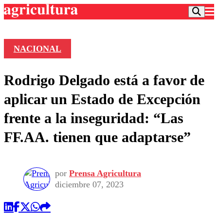
NACIONAL
Podcast
Rodrigo Delgado está a favor de
Frecuencias
Agricultura TV
aplicar un Estado de Excepción
Deportes
frente a la inseguridad: “Las
Entretención
Colo Colo
Noticias
FF.AA. tienen que adaptarse”
Motor
Vida Social
Otros Deportes
Dato Practico
Publicaciones en medios
Seleccion Chilena
Economía
Opinión
Torneo Internacional
Internacional
por
Prensa Agricultura
Programas
diciembre 07, 2023
Torneo Nacional
Nacional
Comercial
Universidad Católica
Política
Universidad de Chile
Sustentabilidad