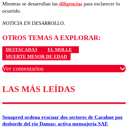
Mientras se desarrollan las
diligencias
para esclarecer lo
ocurrido.
NOTICIA EN DESARROLLO
.
OTROS TEMAS A EXPLORAR:
DESTACADA3
EL MOLLE
MUERTE MENOR DE EDAD
Ver comentarios
LAS MÁS LEÍDAS
Los comentarios son moderados para garantizar un
diálogo respetuoso.
Nombre
Senapred ordena evacuar dos sectores de Carahue por
Correo
desborde del río Damas: activa mensajería SAE