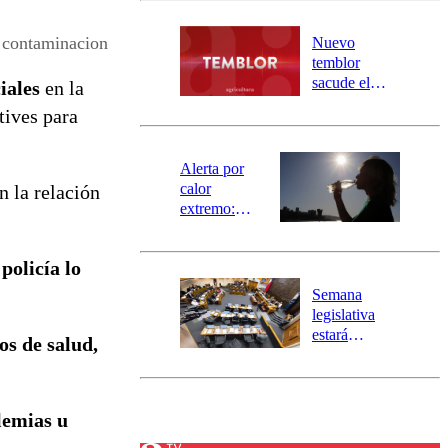
desborde del
río Damas:
e contaminacion
Nuevo
activa
temblor
mensajería
sacude el
iales
en la
SAE
norte del país:
ctives para
revisa la
magnitud y el
epicentro
Alerta por
calor
n la relación
extremo:
Senapred
activa Alerta
policía lo
Temprana
Preventiva en
Semana
tres comunas
legislativa
estará
os de salud,
marcada por
el fin de la
tramitación
del proyecto
lemias u
de