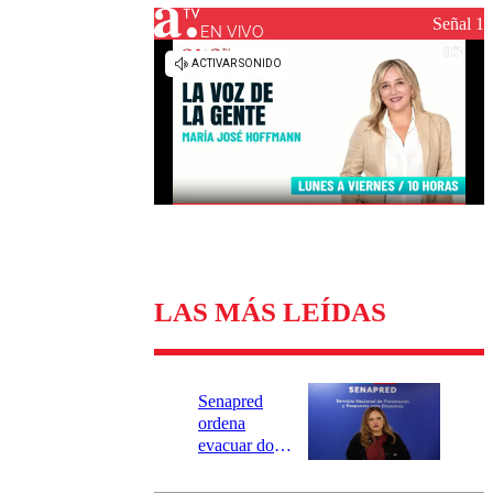
Universidad Católica
Política
Señal 1
Universidad de Chile
Sustentabilidad
EN VIVO
LAS MÁS LEÍDAS
Senapred
ordena
evacuar dos
sectores de
Carahue por