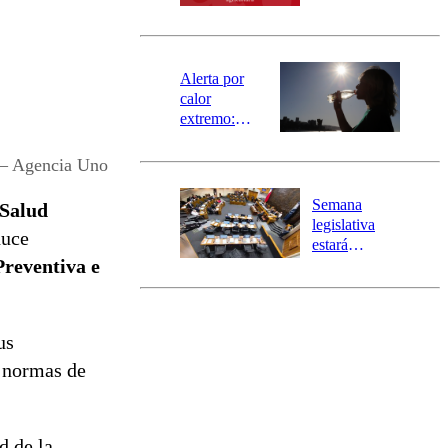
SAE
norte del país:
revisa la
magnitud y el
epicentro
Alerta por
calor
extremo:
Senapred
activa Alerta
 – Agencia Uno
Temprana
Preventiva en
Semana
 Salud
tres comunas
legislativa
duce
estará
reventiva e
marcada por
el fin de la
tramitación
del proyecto
us
de
reconstrucción
s normas de
d de la