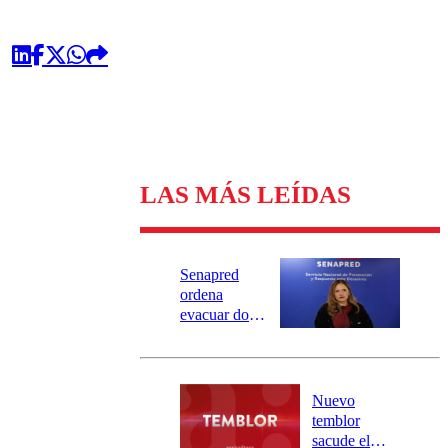
LAS MÁS LEÍDAS
Senapred
ordena
evacuar dos
sectores de
Carahue por
desborde del
río Damas:
Nuevo
activa
temblor
mensajería
sacude el