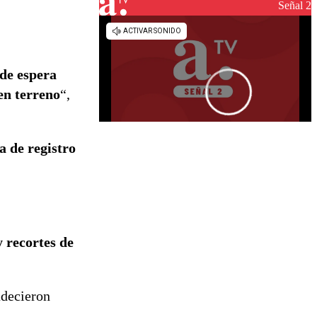
reconstrucción
Señal 2
de espera
en terreno
“,
a de registro
 recortes de
adecieron