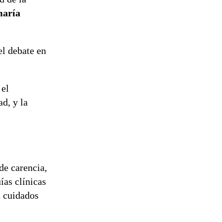
aría
el debate en
 el
ad, y la
de carencia,
ías clínicas
a cuidados