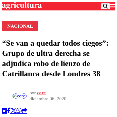
NACIONAL
Podcast
“Se van a quedar todos ciegos”:
Frecuencias
Agricultura TV
Grupo de ultra derecha se
Deportes
adjudica robo de lienzo de
Entretención
Colo Colo
Noticias
Catrillanca desde Londres 38
Motor
Vida Social
Otros Deportes
Dato Practico
Publicaciones en medios
Seleccion Chilena
Economía
Opinión
Torneo Internacional
Internacional
por
core
Programas
diciembre 06, 2020
Torneo Nacional
Nacional
Comercial
Universidad Católica
Política
Universidad de Chile
Sustentabilidad