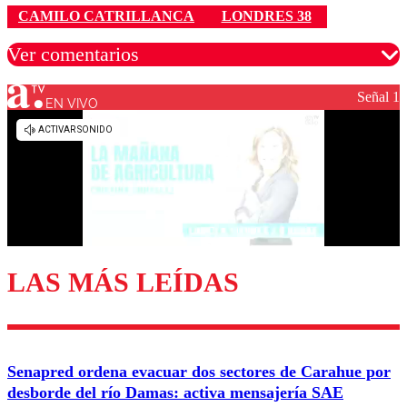
CAMILO CATRILLANCA
LONDRES 38
Ver comentarios
Señal 1
EN VIVO
Los comentarios son moderados para garantizar un
diálogo respetuoso.
Nombre
Correo
LAS MÁS LEÍDAS
Enviar comentario
Senapred ordena evacuar dos sectores de Carahue por
desborde del río Damas: activa mensajería SAE