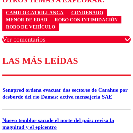
OTROS TEMAS A EXPLORAR:
CAMILO CATRILLANCA
CONDENADO
MENOR DE EDAD
ROBO CON INTIMIDACIÓN
ROBO DE VEHÍCULO
Ver comentarios
LAS MÁS LEÍDAS
Los comentarios son moderados para garantizar un
diálogo respetuoso.
Nombre
Senapred ordena evacuar dos sectores de Carahue por
Correo
desborde del río Damas: activa mensajería SAE
Nuevo temblor sacude el norte del país: revisa la
magnitud y el epicentro
Enviar comentario