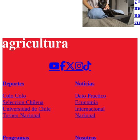
¿T
ma
no
cu
Deportes
Noticias
Colo Colo
Dato Practico
Seleccion Chilena
Economía
Universidad de Chile
Internacional
Torneo Nacional
Nacional
Programas
Nosotros