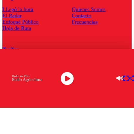
LLegó la hora
Quienes Somos
El Radar
Contacto
Enfoqué Público
Frecuencias
Hoja de Ruta
Tarifas
Comercial
Tarifas Servel Radio
Radio en Vivo
Radio Agricultura
Radio en Vivo
TV en Vivo
Descarga la APP