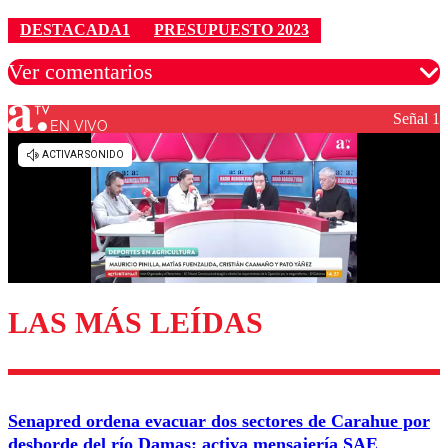
DESTACADA1
PRESUPUESTO 2023
Ver comentarios
Señal 1
EN VIVO
Los comentarios son moderados para garantizar un
diálogo respetuoso.
Nombre
Correo
LAS MÁS LEÍDAS
Enviar comentario
Senapred ordena evacuar dos sectores de Carahue por
desborde del río Damas: activa mensajería SAE