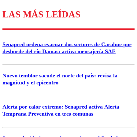
LAS MÁS LEÍDAS
Los comentarios son moderados para garantizar un
diálogo respetuoso.
Nombre
Senapred ordena evacuar dos sectores de Carahue por
Correo
desborde del río Damas: activa mensajería SAE
Nuevo temblor sacude el norte del país: revisa la
magnitud y el epicentro
Enviar comentario
Alerta por calor extremo: Senapred activa Alerta
Temprana Preventiva en tres comunas