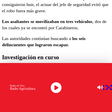
consiguieron huir, el actuar del jefe de seguridad evitó que
el robo fuera más grave.
Los asaltantes se movilizaban en tres vehículos
, dos de
los cuales ya se encontró por Carabineros.
Las autoridades continúan buscando a
los seis
delincuentes que lograron escapar.
Investigación en curso
El procedimiento quedó en manos del
OS9
y del
Laboratorio de Criminalística (Labocar)
de
Carabineros, quienes están recabando evidencia para dar
Radio en Vivo
con el paradero de los implicados.
Radio Agricultura
“Estamos revisando las cámaras de seguridad y o
tras
pruebas para avanzar en la identificación de los
sujetos”
, señaló Villanueva.