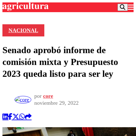
NACIONAL
Podcast
Senado aprobó informe de
Frecuencias
Agricultura TV
comisión mixta y Presupuesto
Deportes
2023 queda listo para ser ley
Entretención
Colo Colo
Noticias
Motor
Vida Social
Otros Deportes
Dato Practico
por
core
Publicaciones en medios
Seleccion Chilena
Economía
noviembre 29, 2022
Opinión
Torneo Internacional
Internacional
Programas
Torneo Nacional
Nacional
Comercial
Universidad Católica
Política
Universidad de Chile
Sustentabilidad