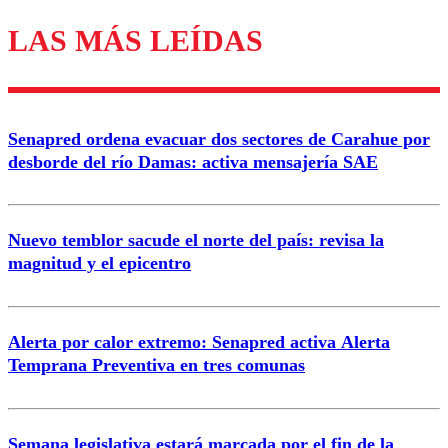
LAS MÁS LEÍDAS
Los comentarios son moderados para garantizar un
diálogo respetuoso.
Nombre
Senapred ordena evacuar dos sectores de Carahue por
Correo
desborde del río Damas: activa mensajería SAE
Nuevo temblor sacude el norte del país: revisa la
magnitud y el epicentro
Enviar comentario
Alerta por calor extremo: Senapred activa Alerta
Temprana Preventiva en tres comunas
Semana legislativa estará marcada por el fin de la