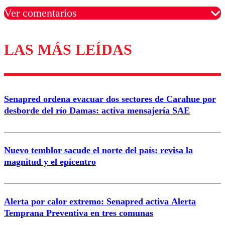
Ver comentarios
LAS MÁS LEÍDAS
Los comentarios son moderados para garantizar un
diálogo respetuoso.
Nombre
Senapred ordena evacuar dos sectores de Carahue por
Correo
desborde del río Damas: activa mensajería SAE
Nuevo temblor sacude el norte del país: revisa la
magnitud y el epicentro
Enviar comentario
Alerta por calor extremo: Senapred activa Alerta
Temprana Preventiva en tres comunas