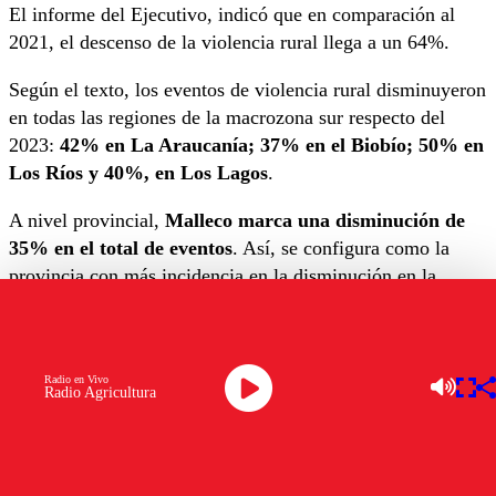
El informe del Ejecutivo, indicó que en comparación al
2021, el descenso de la violencia rural llega a un 64%.
Según el texto, los eventos de violencia rural disminuyeron
en todas las regiones de la macrozona sur respecto del
2023:
42% en La Araucanía; 37% en el Biobío; 50% en
Los Ríos y 40%, en Los Lagos
.
A nivel provincial,
Malleco marca una disminución de
35% en el total de eventos
. Así, se configura como la
provincia con más incidencia en la disminución en la
macrozona. Además, Cautín disminuyó un 56% y Arauco
un 39%.
APROBADO✅| La Sala del Senado aprobó
Radio en Vivo
Radio Agricultura
prórroga de la vigencia del estado de excepción
constitucional de emergencia, en la Región de
La Araucanía, y las provincias de Arauco y del
Biobío, de la Región del Biobío.