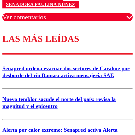
SENADORA PAULINA NÚÑEZ
Ver comentarios
LAS MÁS LEÍDAS
Los comentarios son moderados para garantizar un
diálogo respetuoso.
Nombre
Senapred ordena evacuar dos sectores de Carahue por
Correo
desborde del río Damas: activa mensajería SAE
Nuevo temblor sacude el norte del país: revisa la
magnitud y el epicentro
Enviar comentario
Alerta por calor extremo: Senapred activa Alerta