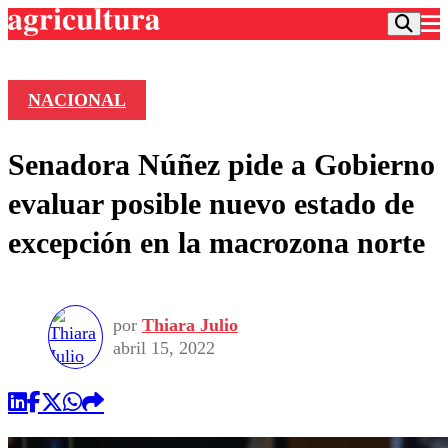
NACIONAL
Podcast
Senadora Núñez pide a Gobierno
Frecuencias
Agricultura TV
evaluar posible nuevo estado de
Deportes
excepción en la macrozona norte
Entretención
Colo Colo
Noticias
Motor
Vida Social
Otros Deportes
Dato Practico
Publicaciones en medios
por
Thiara Julio
Seleccion Chilena
Economía
Opinión
abril 15, 2022
Torneo Internacional
Internacional
Programas
Torneo Nacional
Nacional
Comercial
Universidad Católica
Política
Universidad de Chile
Sustentabilidad