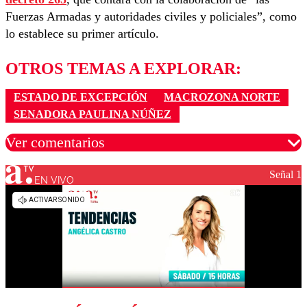
Fuerzas Armadas y autoridades civiles y policiales”, como
lo establece su primer artículo.
OTROS TEMAS A EXPLORAR:
ESTADO DE EXCEPCIÓN
MACROZONA NORTE
SENADORA PAULINA NÚÑEZ
Ver comentarios
Señal 1
EN VIVO
Los comentarios son moderados para garantizar un
diálogo respetuoso.
Nombre
Correo