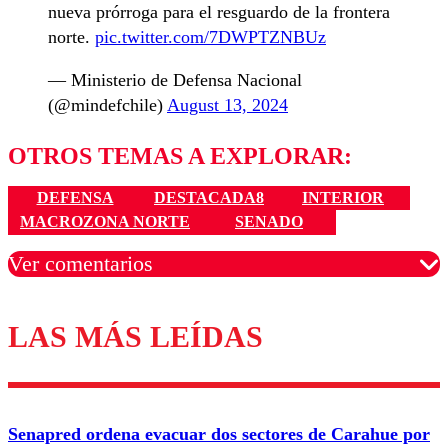
nueva prórroga para el resguardo de la frontera
norte.
pic.twitter.com/7DWPTZNBUz
— Ministerio de Defensa Nacional
(@mindefchile)
August 13, 2024
OTROS TEMAS A EXPLORAR:
DEFENSA
DESTACADA8
INTERIOR
MACROZONA NORTE
SENADO
Ver comentarios
LAS MÁS LEÍDAS
Los comentarios son moderados para garantizar un
diálogo respetuoso.
Nombre
Senapred ordena evacuar dos sectores de Carahue por
Correo