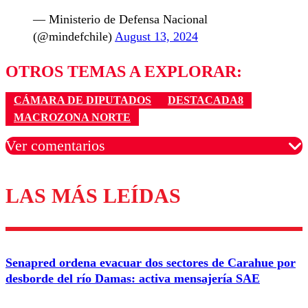
— Ministerio de Defensa Nacional
(@mindefchile)
August 13, 2024
OTROS TEMAS A EXPLORAR:
CÁMARA DE DIPUTADOS
DESTACADA8
MACROZONA NORTE
Ver comentarios
LAS MÁS LEÍDAS
Los comentarios son moderados para garantizar un
diálogo respetuoso.
Nombre
Senapred ordena evacuar dos sectores de Carahue por
Correo
desborde del río Damas: activa mensajería SAE