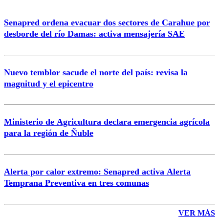
Senapred ordena evacuar dos sectores de Carahue por
Correo
desborde del río Damas: activa mensajería SAE
Nuevo temblor sacude el norte del país: revisa la
magnitud y el epicentro
Enviar comentario
Ministerio de Agricultura declara emergencia agrícola
para la región de Ñuble
Alerta por calor extremo: Senapred activa Alerta
Temprana Preventiva en tres comunas
VER MÁS