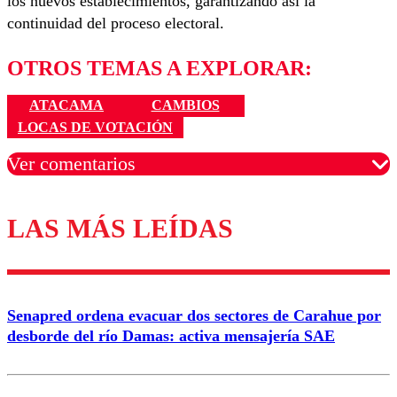
los nuevos establecimientos, garantizando así la
continuidad del proceso electoral.
OTROS TEMAS A EXPLORAR:
ATACAMA
CAMBIOS
LOCAS DE VOTACIÓN
Ver comentarios
LAS MÁS LEÍDAS
Los comentarios son moderados para garantizar un
diálogo respetuoso.
Nombre
Senapred ordena evacuar dos sectores de Carahue por
Correo
desborde del río Damas: activa mensajería SAE