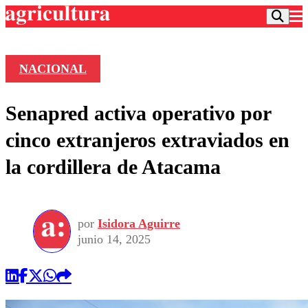
NACIONAL
Podcast
Senapred activa operativo por
Frecuencias
Agricultura TV
cinco extranjeros extraviados en
Deportes
la cordillera de Atacama
Entretención
Colo Colo
Noticias
Motor
Vida Social
Otros Deportes
Dato Practico
Publicaciones en medios
por
Isidora Aguirre
Seleccion Chilena
Economía
Opinión
junio 14, 2025
Torneo Internacional
Internacional
Programas
Torneo Nacional
Nacional
Comercial
Universidad Católica
Política
Universidad de Chile
Sustentabilidad