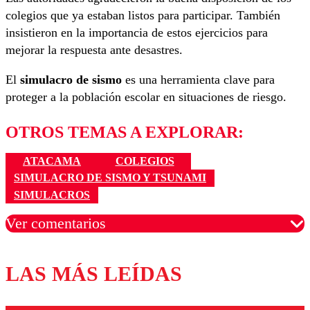
colegios que ya estaban listos para participar. También
insistieron en la importancia de estos ejercicios para
mejorar la respuesta ante desastres.
El
simulacro de sismo
es una herramienta clave para
proteger a la población escolar en situaciones de riesgo.
OTROS TEMAS A EXPLORAR:
ATACAMA
COLEGIOS
SIMULACRO DE SISMO Y TSUNAMI
SIMULACROS
Ver comentarios
LAS MÁS LEÍDAS
Los comentarios son moderados para garantizar un
diálogo respetuoso.
Nombre