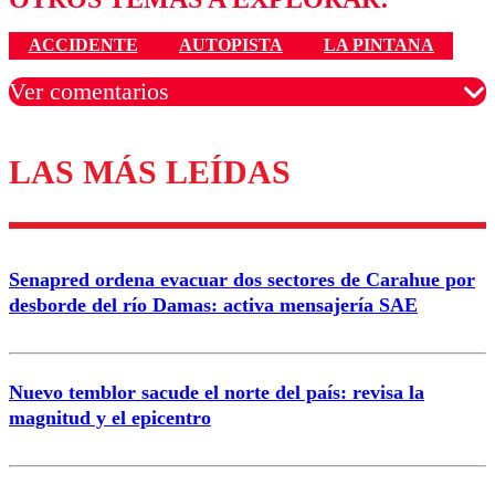
ACCIDENTE
AUTOPISTA
LA PINTANA
Ver comentarios
LAS MÁS LEÍDAS
Los comentarios son moderados para garantizar un
diálogo respetuoso.
Nombre
Senapred ordena evacuar dos sectores de Carahue por
Correo
desborde del río Damas: activa mensajería SAE
Nuevo temblor sacude el norte del país: revisa la
magnitud y el epicentro
Enviar comentario