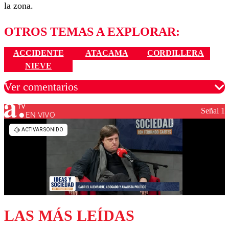
la zona.
OTROS TEMAS A EXPLORAR:
ACCIDENTE
ATACAMA
CORDILLERA
NIEVE
Ver comentarios
Señal 1
EN VIVO
Los comentarios son moderados para garantizar un
diálogo respetuoso.
Nombre
Correo
LAS MÁS LEÍDAS