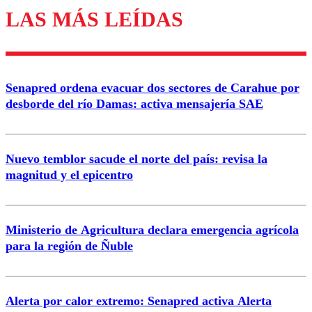
LAS MÁS LEÍDAS
Los comentarios son moderados para garantizar un
diálogo respetuoso.
Nombre
Senapred ordena evacuar dos sectores de Carahue por
Correo
desborde del río Damas: activa mensajería SAE
Nuevo temblor sacude el norte del país: revisa la
magnitud y el epicentro
Enviar comentario
Ministerio de Agricultura declara emergencia agrícola
para la región de Ñuble
Alerta por calor extremo: Senapred activa Alerta