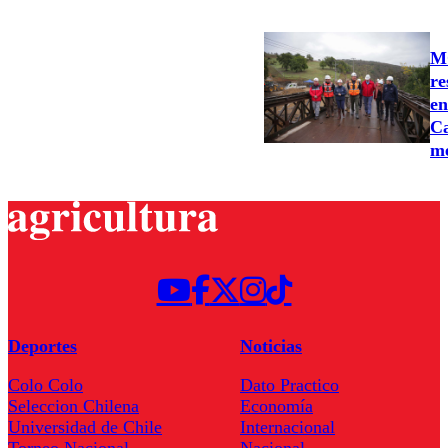
MO
re
en
Ca
m
Deportes
Noticias
Colo Colo
Dato Practico
Seleccion Chilena
Economía
Universidad de Chile
Internacional