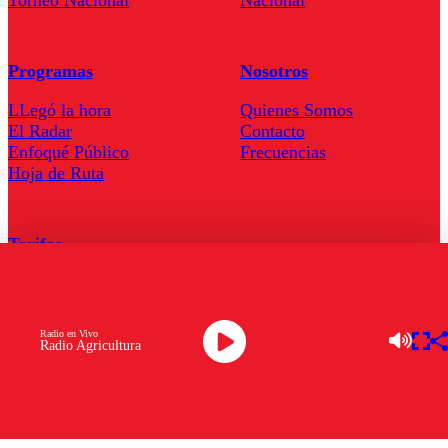
Torneo Nacional
Nacional
Programas
Nosotros
LLegó la hora
Quienes Somos
El Radar
Contacto
Enfoqué Público
Frecuencias
Hoja de Ruta
Tarifas
Comercial
Tarifas Servel Radio
Radio en Vivo
Radio Agricultura
Radio en Vivo
TV en Vivo
Descarga la APP