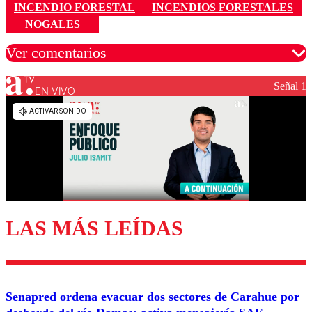
INCENDIO FORESTAL
INCENDIOS FORESTALES
NOGALES
Ver comentarios
Señal 1
EN VIVO
Los comentarios son moderados para garantizar un
diálogo respetuoso.
Nombre
Correo
LAS MÁS LEÍDAS
Enviar comentario
Senapred ordena evacuar dos sectores de Carahue por