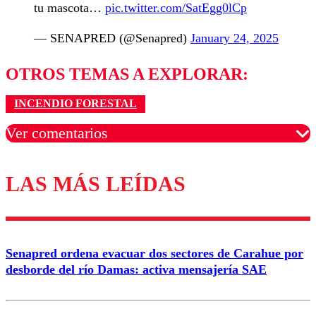
tu mascota…
pic.twitter.com/SatEgg0lCp
— SENAPRED (@Senapred)
January 24, 2025
OTROS TEMAS A EXPLORAR:
INCENDIO FORESTAL
Ver comentarios
LAS MÁS LEÍDAS
Los comentarios son moderados para garantizar un
diálogo respetuoso.
Nombre
Senapred ordena evacuar dos sectores de Carahue por
Correo
desborde del río Damas: activa mensajería SAE