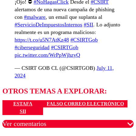
¡Ojo! ⛔️
#NoHagasClick
Desde el
#CSIRT
alertamos de una nueva campaña de phishing
con
#malware
, un email que suplanta al
#ServicioDeImpuestosInternos
#SII
. Lo adjunto
realmente es un programa malicioso:
https://t.co/u5N7AtKz48
#CSIRTGob
#ciberseguridad
#CSIRTGob
pic.twitter.com/WrPpWjhzyQ
— CSIRT GOB CL (@CSIRTGOB)
July 11,
2024
OTROS TEMAS A EXPLORAR:
ESTAFA
FALSO CORREO ELECTRÓNICO
SII
Ver comentarios