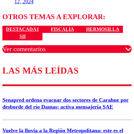
12, 2024
OTROS TEMAS A EXPLORAR:
DESTACADA1
FISCALÍA
HERMOSILLA
SII
Ver comentarios
LAS MÁS LEÍDAS
Los comentarios son moderados para garantizar un
diálogo respetuoso.
Nombre
Senapred ordena evacuar dos sectores de Carahue por
Correo
desborde del río Damas: activa mensajería SAE
Vuelve la lluvia a la Región Metropolitana: este es el