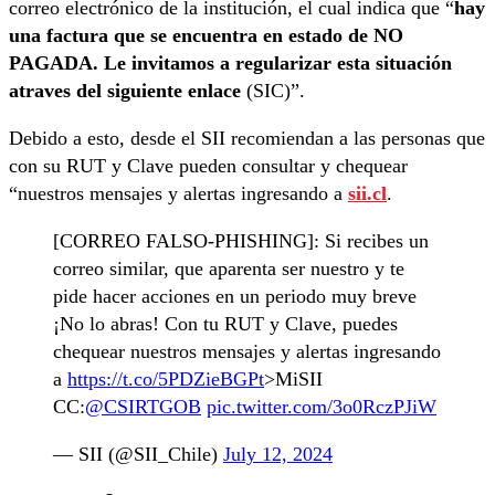
correo electrónico de la institución, el cual indica que “
hay
una factura que se encuentra en estado de NO
PAGADA. Le invitamos a regularizar esta situación
atraves del siguiente enlace
(SIC)”.
Debido a esto, desde el SII recomiendan a las personas que
con su RUT y Clave pueden consultar y chequear
“nuestros mensajes y alertas ingresando a
sii.cl
.
[CORREO FALSO-PHISHING]: Si recibes un
correo similar, que aparenta ser nuestro y te
pide hacer acciones en un periodo muy breve
¡No lo abras! Con tu RUT y Clave, puedes
chequear nuestros mensajes y alertas ingresando
a
https://t.co/5PDZieBGPt
>MiSII
CC:
@CSIRTGOB
pic.twitter.com/3o0RczPJiW
— SII (@SII_Chile)
July 12, 2024