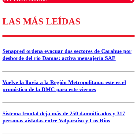
LAS MÁS LEÍDAS
Los comentarios son moderados para garantizar un
diálogo respetuoso.
Nombre
Senapred ordena evacuar dos sectores de Carahue por
Correo
desborde del río Damas: activa mensajería SAE
Vuelve la lluvia a la Región Metropolitana: este es el
pronóstico de la DMC para este viernes
Enviar comentario
Sistema frontal deja más de 250 damnificados y 317
personas aisladas entre Valparaíso y Los Ríos