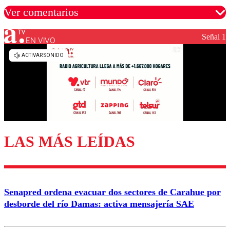
Ver comentarios
Señal 1
EN VIVO
Los comentarios son moderados para garantizar un
diálogo respetuoso.
Nombre
Correo
LAS MÁS LEÍDAS
Enviar comentario
Senapred ordena evacuar dos sectores de Carahue por
desborde del río Damas: activa mensajería SAE