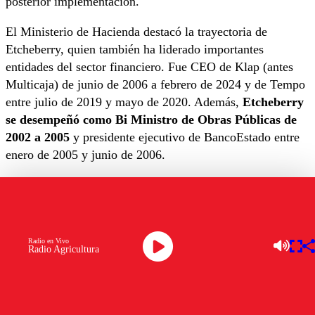
posterior implementación.
El Ministerio de Hacienda destacó la trayectoria de
Etcheberry, quien también ha liderado importantes
entidades del sector financiero. Fue CEO de Klap (antes
Multicaja) de junio de 2006 a febrero de 2024 y de Tempo
entre julio de 2019 y mayo de 2020. Además,
Etcheberry
se desempeñó como Bi Ministro de Obras Públicas de
2002 a 2005
y presidente ejecutivo de BancoEstado entre
enero de 2005 y junio de 2006.
El Gobierno agradeció a Frigolett,
resaltando su papel en
la implementación de cambios en la normativa
tributaria, la reducción de la evasión fiscal y la
modernización del SII
a través de nuevas tecnologías y
Radio en Vivo
Radio Agricultura
optimización de recursos.
“El Ministerio agradece el desempeño de Frigolett en
estos 27 meses como director del Servicio”
, señalan en el