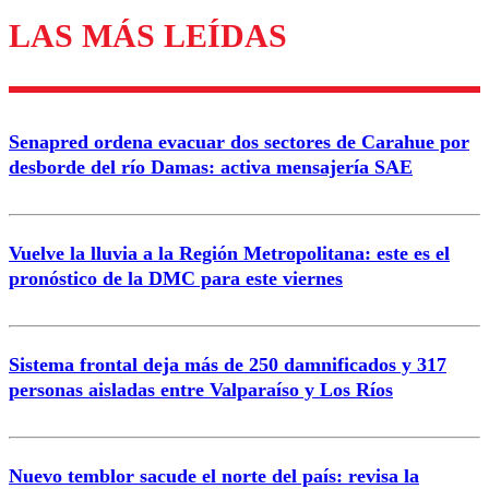
LAS MÁS LEÍDAS
Los comentarios son moderados para garantizar un
diálogo respetuoso.
Nombre
Senapred ordena evacuar dos sectores de Carahue por
Correo
desborde del río Damas: activa mensajería SAE
Vuelve la lluvia a la Región Metropolitana: este es el
pronóstico de la DMC para este viernes
Enviar comentario
Sistema frontal deja más de 250 damnificados y 317
personas aisladas entre Valparaíso y Los Ríos
Nuevo temblor sacude el norte del país: revisa la