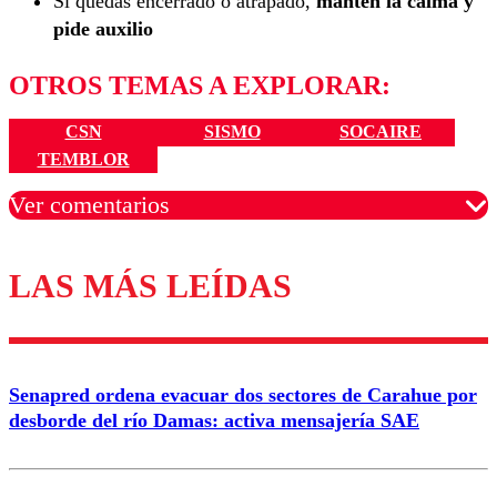
Si quedas encerrado o atrapado,
mantén la calma y
pide auxilio
OTROS TEMAS A EXPLORAR:
CSN
SISMO
SOCAIRE
TEMBLOR
Ver comentarios
LAS MÁS LEÍDAS
Los comentarios son moderados para garantizar un
diálogo respetuoso.
Nombre
Senapred ordena evacuar dos sectores de Carahue por
Correo
desborde del río Damas: activa mensajería SAE