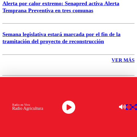
Alerta por calor extremo: Senapred activa Alerta
Temprana Preventiva en tres comunas
Semana legislativa estará marcada por el fin de la
tramitación del proyecto de reconstrucción
VER MÁS
ÚLTIMAS NOTICIA
Radio en Vivo
Radio Agricultura
Pr
Co