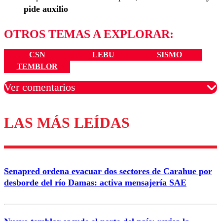
pide auxilio
OTROS TEMAS A EXPLORAR:
CSN
LEBU
SISMO
TEMBLOR
Ver comentarios
LAS MÁS LEÍDAS
Los comentarios son moderados para garantizar un
diálogo respetuoso.
Nombre
Senapred ordena evacuar dos sectores de Carahue por
Correo
desborde del río Damas: activa mensajería SAE