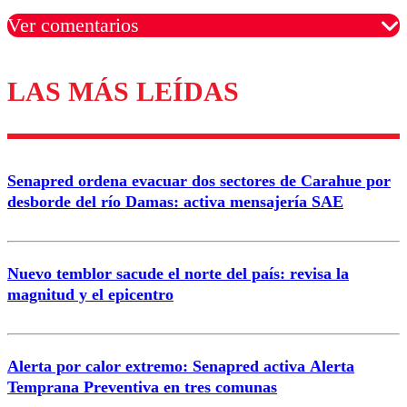
Ver comentarios
LAS MÁS LEÍDAS
Los comentarios son moderados para garantizar un
diálogo respetuoso.
Nombre
Senapred ordena evacuar dos sectores de Carahue por
Correo
desborde del río Damas: activa mensajería SAE
Nuevo temblor sacude el norte del país: revisa la
magnitud y el epicentro
Enviar comentario
Alerta por calor extremo: Senapred activa Alerta
Temprana Preventiva en tres comunas