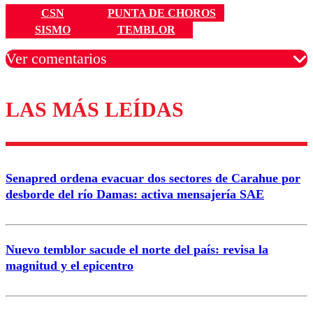
CSN
PUNTA DE CHOROS
SISMO
TEMBLOR
Ver comentarios
LAS MÁS LEÍDAS
Los comentarios son moderados para garantizar un
diálogo respetuoso.
Nombre
Senapred ordena evacuar dos sectores de Carahue por
Correo
desborde del río Damas: activa mensajería SAE
Nuevo temblor sacude el norte del país: revisa la
magnitud y el epicentro
Enviar comentario