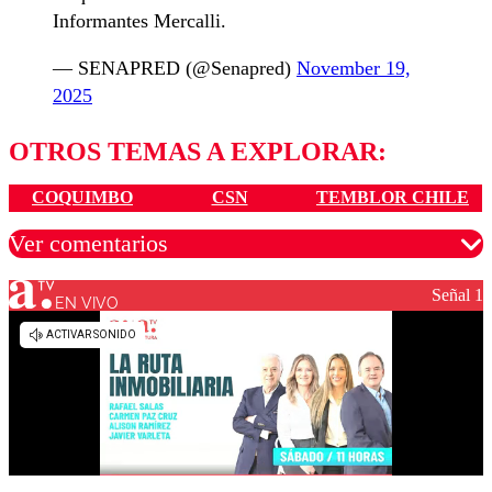
Informantes Mercalli.
— SENAPRED (@Senapred)
November 19,
2025
OTROS TEMAS A EXPLORAR:
COQUIMBO
CSN
TEMBLOR CHILE
Ver comentarios
Señal 1
EN VIVO
Los comentarios son moderados para garantizar un
diálogo respetuoso.
Nombre
Correo