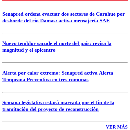
Senapred ordena evacuar dos sectores de Carahue por
Correo
desborde del río Damas: activa mensajería SAE
Nuevo temblor sacude el norte del país: revisa la
magnitud y el epicentro
Enviar comentario
Alerta por calor extremo: Senapred activa Alerta
Temprana Preventiva en tres comunas
Semana legislativa estará marcada por el fin de la
tramitación del proyecto de reconstrucción
VER MÁS