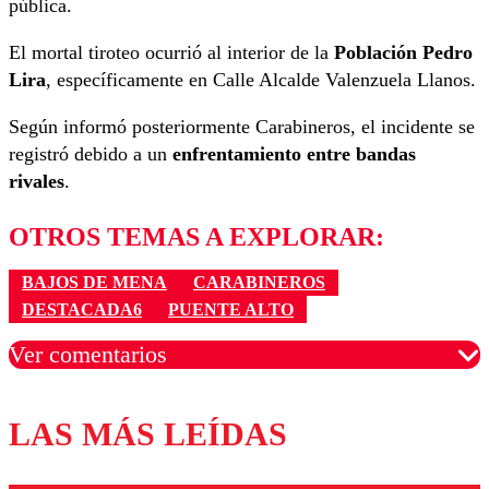
pública.
El mortal tiroteo ocurrió al interior de la
Población Pedro
Lira
, específicamente en Calle Alcalde Valenzuela Llanos.
Según informó posteriormente Carabineros, el incidente se
registró debido a un
enfrentamiento entre bandas
rivales
.
OTROS TEMAS A EXPLORAR:
BAJOS DE MENA
CARABINEROS
DESTACADA6
PUENTE ALTO
Ver comentarios
LAS MÁS LEÍDAS
Los comentarios son moderados para garantizar un
diálogo respetuoso.
Nombre