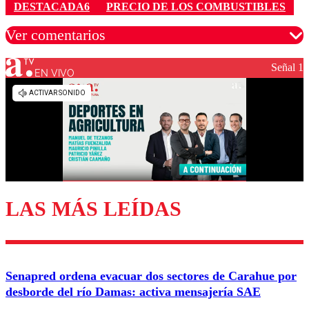
DESTACADA6
PRECIO DE LOS COMBUSTIBLES
Ver comentarios
Señal 1
EN VIVO
Los comentarios son moderados para garantizar un
diálogo respetuoso.
Nombre
Correo
LAS MÁS LEÍDAS
Enviar comentario
Senapred ordena evacuar dos sectores de Carahue por
desborde del río Damas: activa mensajería SAE