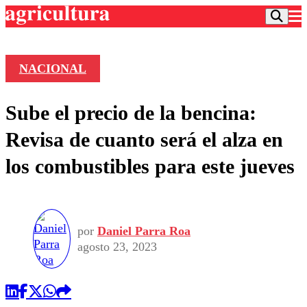
NACIONAL
Podcast
Sube el precio de la bencina:
Frecuencias
Agricultura TV
Revisa de cuanto será el alza en
Deportes
los combustibles para este jueves
Entretención
Colo Colo
Noticias
Motor
Vida Social
Otros Deportes
Dato Practico
Publicaciones en medios
Seleccion Chilena
Economía
por
Daniel Parra Roa
Opinión
Torneo Internacional
Internacional
agosto 23, 2023
Programas
Torneo Nacional
Nacional
Comercial
Universidad Católica
Política
Universidad de Chile
Sustentabilidad