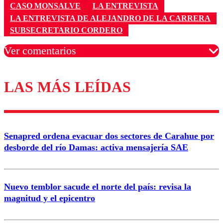
CASO MONSALVE
LA ENTREVISTA
LA ENTREVISTA DE ALEJANDRO DE LA CARRERA
SUBSECRETARIO CORDERO
Ver comentarios
LAS MÁS LEÍDAS
Los comentarios son moderados para garantizar un
diálogo respetuoso.
Nombre
Senapred ordena evacuar dos sectores de Carahue por
Correo
desborde del río Damas: activa mensajería SAE
Nuevo temblor sacude el norte del país: revisa la
magnitud y el epicentro
Enviar comentario