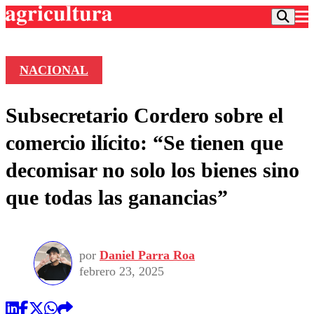
NACIONAL
Podcast
Subsecretario Cordero sobre el
Frecuencias
Agricultura TV
comercio ilícito: “Se tienen que
Deportes
decomisar no solo los bienes sino
Entretención
Colo Colo
Noticias
que todas las ganancias”
Motor
Vida Social
Otros Deportes
Dato Practico
Publicaciones en medios
Seleccion Chilena
Economía
Opinión
Torneo Internacional
Internacional
por
Daniel Parra Roa
Programas
Torneo Nacional
Nacional
febrero 23, 2025
Comercial
Universidad Católica
Política
Universidad de Chile
Sustentabilidad