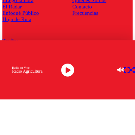
LLegó la hora
Quienes Somos
El Radar
Contacto
Enfoqué Público
Frecuencias
Hoja de Ruta
Tarifas
Comercial
Tarifas Servel Radio
Radio en Vivo
Radio Agricultura
Radio en Vivo
TV en Vivo
Descarga la APP