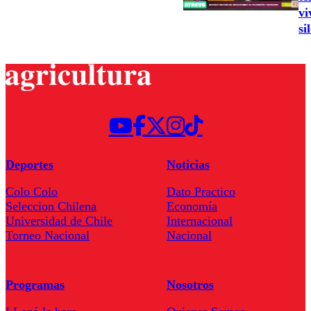
vi
si
Deportes
Noticias
Colo Colo
Dato Practico
Seleccion Chilena
Economía
Universidad de Chile
Internacional
Torneo Nacional
Nacional
Programas
Nosotros