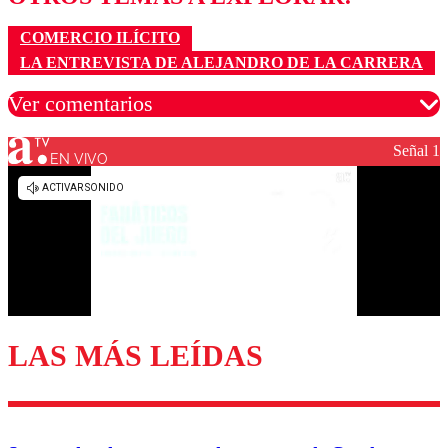
COMERCIO ILÍCITO
LA ENTREVISTA DE ALEJANDRO DE LA CARRERA
Ver comentarios
Señal 1
EN VIVO
Los comentarios son moderados para garantizar un
diálogo respetuoso.
Nombre
Correo
LAS MÁS LEÍDAS
Enviar comentario