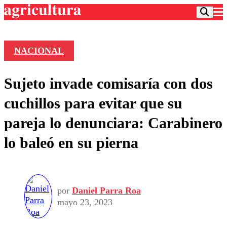
NACIONAL
Podcast
Sujeto invade comisaría con dos
Frecuencias
Agricultura TV
cuchillos para evitar que su
Deportes
pareja lo denunciara: Carabinero
Entretención
Colo Colo
Noticias
lo baleó en su pierna
Motor
Vida Social
Otros Deportes
Dato Practico
Publicaciones en medios
Seleccion Chilena
Economía
Opinión
Torneo Internacional
Internacional
Programas
por
Daniel Parra Roa
Torneo Nacional
Nacional
Comercial
mayo 23, 2023
Universidad Católica
Política
Universidad de Chile
Sustentabilidad