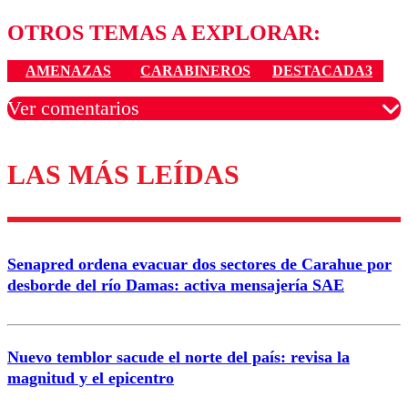
OTROS TEMAS A EXPLORAR:
AMENAZAS
CARABINEROS
DESTACADA3
Ver comentarios
LAS MÁS LEÍDAS
Los comentarios son moderados para garantizar un
diálogo respetuoso.
Nombre
Senapred ordena evacuar dos sectores de Carahue por
Correo
desborde del río Damas: activa mensajería SAE
Nuevo temblor sacude el norte del país: revisa la
magnitud y el epicentro
Enviar comentario