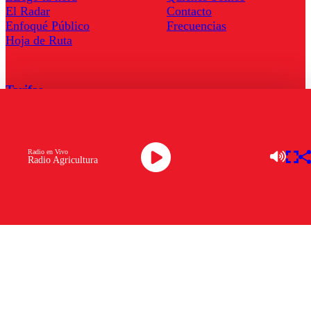
El Radar
Contacto
Enfoqué Público
Frecuencias
Hoja de Ruta
Tarifas
Comercial
Tarifas Servel Radio
Radio en Vivo
Radio Agricultura
Radio en Vivo
TV en Vivo
Descarga la APP